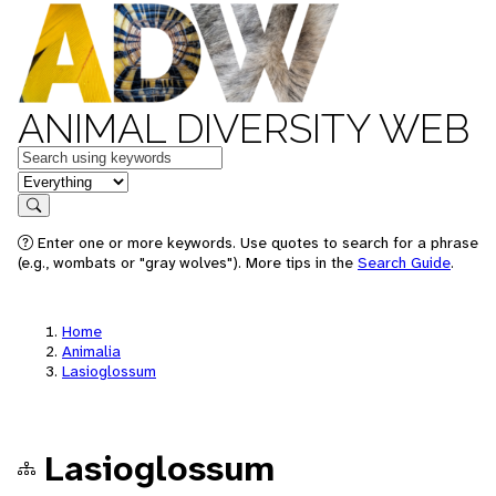
ANIMAL DIVERSITY WEB
Keywords
in feature
Search
Enter one or more keywords. Use quotes to search for a phrase
(e.g., wombats or "gray wolves"). More tips in the
Search Guide
.
Home
Animalia
Lasioglossum
Lasioglossum