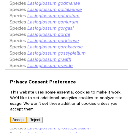
Species
Lasioglossum godmanae
Species
Lasioglossum goilalaense
Species
Lasioglossum goluratum
Species
Lasioglossum goniurum
Species
Lasioglossum gorgasi
Species
Lasioglossum gorge
Species
Lasioglossum gorkiense
Species
Lasioglossum gorokaense
Species
Lasioglossum gossypiellum
Species
Lasioglossum graaffi
Species
Lasioglossum grande
Species
Lasioglossum grandiceps
Species
Lasioglossum granosum
Privacy Consent Preference
Species
Lasioglossum greavesi
Species
Lasioglossum gressitti
This website uses some essential cookies to make it work.
Species
Lasioglossum grinnelli
We’d like to set additional analytics cookies to analyze site
Species
Lasioglossum griseipenne
usage. We won’t set these additional cookies unless you
Species
Lasioglossum grisellinum
accept them.
Species
Lasioglossum griseocinctum
Accept
Reject
Species
Lasioglossum griseolum
Species
Lasioglossum grossopedalum