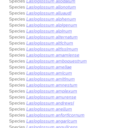
Species
Lasioglossum allodalum
Species
Lasioglossum allonotum
Species
Lasioglossum alluaudi
Species
Lasioglossum alphenum
Species
Lasioglossum alpigenum
Species
Lasioglossum alpinum
Species
Lasioglossum alternatum
Species
Lasioglossum altichum
Species
Lasioglossum altissimum
Species
Lasioglossum amamiense
Species
Lasioglossum amboquestrum
Species
Lasioglossum ameliae
Species
Lasioglossum amicum
Species
Lasioglossum amitinum
Species
Lasioglossum amnestum
Species
Lasioglossum amplexum
Species
Lasioglossum amurense
Species
Lasioglossum andrewsi
Species
Lasioglossum anellum
Species
Lasioglossum anforticornum
Species
Lasioglossum angaricum
Species
Lasioglossum anguliceps