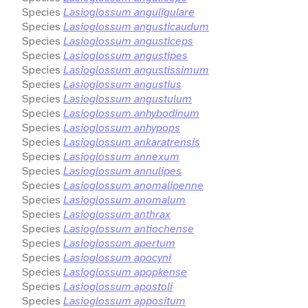
Species
Lasioglossum anguligulare
Species
Lasioglossum angusticaudum
Species
Lasioglossum angusticeps
Species
Lasioglossum angustipes
Species
Lasioglossum angustissimum
Species
Lasioglossum angustius
Species
Lasioglossum angustulum
Species
Lasioglossum anhybodinum
Species
Lasioglossum anhypops
Species
Lasioglossum ankaratrensis
Species
Lasioglossum annexum
Species
Lasioglossum annulipes
Species
Lasioglossum anomalipenne
Species
Lasioglossum anomalum
Species
Lasioglossum anthrax
Species
Lasioglossum antiochense
Species
Lasioglossum apertum
Species
Lasioglossum apocyni
Species
Lasioglossum apopkense
Species
Lasioglossum apostoli
Species
Lasioglossum appositum