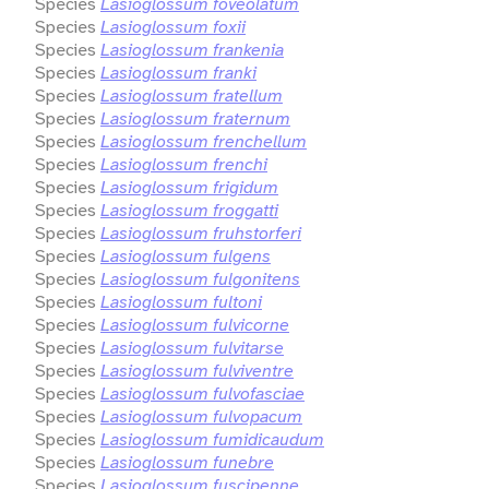
Species
Lasioglossum foveolatum
Species
Lasioglossum foxii
Species
Lasioglossum frankenia
Species
Lasioglossum franki
Species
Lasioglossum fratellum
Species
Lasioglossum fraternum
Species
Lasioglossum frenchellum
Species
Lasioglossum frenchi
Species
Lasioglossum frigidum
Species
Lasioglossum froggatti
Species
Lasioglossum fruhstorferi
Species
Lasioglossum fulgens
Species
Lasioglossum fulgonitens
Species
Lasioglossum fultoni
Species
Lasioglossum fulvicorne
Species
Lasioglossum fulvitarse
Species
Lasioglossum fulviventre
Species
Lasioglossum fulvofasciae
Species
Lasioglossum fulvopacum
Species
Lasioglossum fumidicaudum
Species
Lasioglossum funebre
Species
Lasioglossum fuscipenne