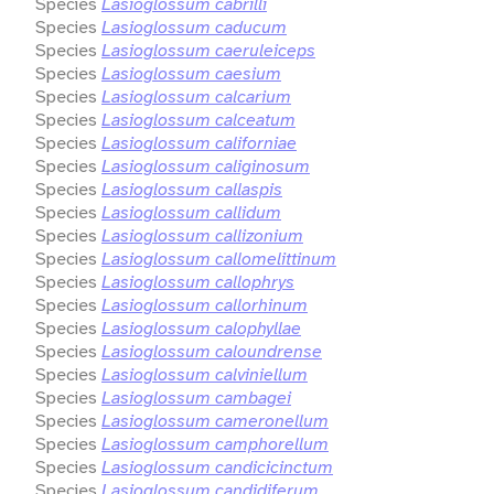
Species
Lasioglossum cabrilli
Species
Lasioglossum caducum
Species
Lasioglossum caeruleiceps
Species
Lasioglossum caesium
Species
Lasioglossum calcarium
Species
Lasioglossum calceatum
Species
Lasioglossum californiae
Species
Lasioglossum caliginosum
Species
Lasioglossum callaspis
Species
Lasioglossum callidum
Species
Lasioglossum callizonium
Species
Lasioglossum callomelittinum
Species
Lasioglossum callophrys
Species
Lasioglossum callorhinum
Species
Lasioglossum calophyllae
Species
Lasioglossum caloundrense
Species
Lasioglossum calviniellum
Species
Lasioglossum cambagei
Species
Lasioglossum cameronellum
Species
Lasioglossum camphorellum
Species
Lasioglossum candicicinctum
Species
Lasioglossum candidiferum