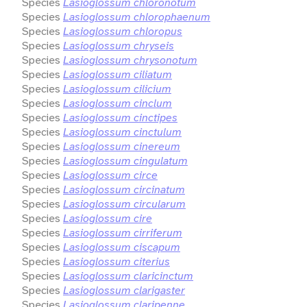
Species
Lasioglossum chloronotum
Species
Lasioglossum chlorophaenum
Species
Lasioglossum chloropus
Species
Lasioglossum chryseis
Species
Lasioglossum chrysonotum
Species
Lasioglossum ciliatum
Species
Lasioglossum cilicium
Species
Lasioglossum cinclum
Species
Lasioglossum cinctipes
Species
Lasioglossum cinctulum
Species
Lasioglossum cinereum
Species
Lasioglossum cingulatum
Species
Lasioglossum circe
Species
Lasioglossum circinatum
Species
Lasioglossum circularum
Species
Lasioglossum cire
Species
Lasioglossum cirriferum
Species
Lasioglossum ciscapum
Species
Lasioglossum citerius
Species
Lasioglossum claricinctum
Species
Lasioglossum clarigaster
Species
Lasioglossum claripenne