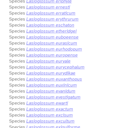
Species
Lasioglossum eriphyle
Species
Lasioglossum ernesti
Species
Lasioglossum erraticum
Species
Lasioglossum erythrurum
Species
Lasioglossum eschaton
Species
Lasioglossum etheridgei
Species
Lasioglossum euboeense
Species
Lasioglossum eurasicum
Species
Lasioglossum eurhodopum
Species
Lasioglossum europense
Species
Lasioglossum euryale
Species
Lasioglossum eurycephalum
Species
Lasioglossum eurydikae
Species
Lasioglossum euxanthopus
Species
Lasioglossum euxinicum
Species
Lasioglossum evanidum
Species
Lasioglossum evestigatum
Species
Lasioglossum ewarti
Species
Lasioglossum exactum
Species
Lasioglossum excisum
Species
Lasioglossum excultum
Species
Lasioglossum exiguiforme