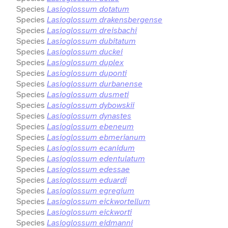
Species
Lasioglossum dotatum
Species
Lasioglossum drakensbergense
Species
Lasioglossum dreisbachi
Species
Lasioglossum dubitatum
Species
Lasioglossum duckei
Species
Lasioglossum duplex
Species
Lasioglossum duponti
Species
Lasioglossum durbanense
Species
Lasioglossum dusmeti
Species
Lasioglossum dybowskii
Species
Lasioglossum dynastes
Species
Lasioglossum ebeneum
Species
Lasioglossum ebmerianum
Species
Lasioglossum ecanidum
Species
Lasioglossum edentulatum
Species
Lasioglossum edessae
Species
Lasioglossum eduardi
Species
Lasioglossum egregium
Species
Lasioglossum eickwortellum
Species
Lasioglossum eickworti
Species
Lasioglossum eidmanni