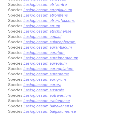
Species
Lasioglossum atriventre
Species
Lasioglossum atroglaucum
Species
Lasioglossum atronitens
Species
Lasioglossum atrorufescens
Species
Lasioglossum atrum
Species
Lasioglossum atschinense
Species
Lasioglossum audasi
Species
Lasioglossum aulacophorum
Species
Lasioglossum aurantiacum
Species
Lasioglossum auratum
Species
Lasioglossum aureimontanum
Species
Lasioglossum aureolum
Species
Lasioglossum aureopilatum
Species
Lasioglossum aureotarse
Species
Lasioglossum aurigrum
Species
Lasioglossum aurora
Species
Lasioglossum australe
Species
Lasioglossum autranellum
Species
Lasioglossum avalonense
Species
Lasioglossum babakanense
Species
Lasioglossum baigakumense