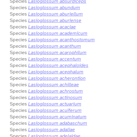
Species
Lasioglossum absurdiceps
Species
Lasioglossum abundum
Species
Lasioglossum aburiellum
Species
Lasioglossum aburiense
Species
Lasioglossum acaciae
Species
Lasioglossum academicum
Species
Lasioglossum acanthostomum
Species
Lasioglossum acanthum
Species
Lasioglossum acarophilum
Species
Lasioglossum accentum
Species
Lasioglossum acephaloides
Species
Lasioglossum acephalum
Species
Lasioglossum acherontion
Species
Lasioglossum achilleae
Species
Lasioglossum achrostum
Species
Lasioglossum actinosum
Species
Lasioglossum actuarium
Species
Lasioglossum acuiferum
Species
Lasioglossum acuminatum
Species
Lasioglossum adabaschum
Species
Lasioglossum adaliae
Species
Lasioglossum adelaidae