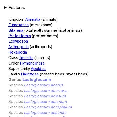
Features
Kingdom
Animalia
(animals)
Eumetazoa
(metazoans)
Bilateria
(bilaterally symmetrical animals)
Protostomia
(protostomes)
Ecdysozoa
Arthropoda
(arthropods)
Hexapoda
Class
Insecta
(insects)
Order
Hymenoptera
Superfamily
Apoidea
Family
Halictidae
(halictid bees, sweat bees)
Genus
Lasioglossum
Species
Lasioglossum abanci
Species
Lasioglossum aberrans
Species
Lasioglossum abietum
Species
Lasioglossum ablenum
Species
Lasioglossum abrophilum
Species
Lasioglossum absimile