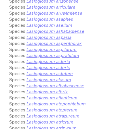
Species
Lasioglossum arizonense
Species
Lasioglossum articulare
Species
Lasioglossum aruwimiense
Species
Lasioglossum asaphes
Species
Lasioglossum asellum
Species
Lasioglossum ashabadiense
Species
Lasioglossum aspasia
Species
Lasioglossum asperithorax
Species
Lasioglossum aspilurum
Species
Lasioglossum aspratulum
Species
Lasioglossum asteria
Species
Lasioglossum asteris
Species
Lasioglossum astutum
Species
Lasioglossum atasum
Species
Lasioglossum athabascense
Species
Lasioglossum athrix
Species
Lasioglossum atlanticum
Species
Lasioglossum atopophlebum
Species
Lasioglossum atopterum
Species
Lasioglossum atrazureum
Species
Lasioglossum atricrum
Species
Lasioglossum atripygum