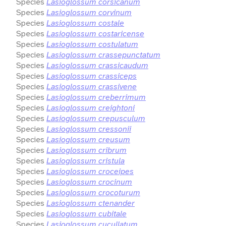
Species
Lasioglossum corsicanum
Species
Lasioglossum corvinum
Species
Lasioglossum costale
Species
Lasioglossum costaricense
Species
Lasioglossum costulatum
Species
Lasioglossum crassepunctatum
Species
Lasioglossum crassicaudum
Species
Lasioglossum crassiceps
Species
Lasioglossum crassivene
Species
Lasioglossum creberrimum
Species
Lasioglossum creightoni
Species
Lasioglossum crepusculum
Species
Lasioglossum cressonii
Species
Lasioglossum creusum
Species
Lasioglossum cribrum
Species
Lasioglossum cristula
Species
Lasioglossum croceipes
Species
Lasioglossum crocinum
Species
Lasioglossum crocoturum
Species
Lasioglossum ctenander
Species
Lasioglossum cubitale
Species
Lasioglossum cucullatum