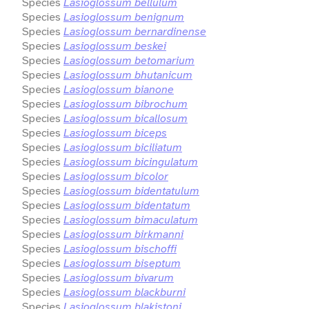
Species
Lasioglossum bellulum
Species
Lasioglossum benignum
Species
Lasioglossum bernardinense
Species
Lasioglossum beskei
Species
Lasioglossum betomarium
Species
Lasioglossum bhutanicum
Species
Lasioglossum bianone
Species
Lasioglossum bibrochum
Species
Lasioglossum bicallosum
Species
Lasioglossum biceps
Species
Lasioglossum biciliatum
Species
Lasioglossum bicingulatum
Species
Lasioglossum bicolor
Species
Lasioglossum bidentatulum
Species
Lasioglossum bidentatum
Species
Lasioglossum bimaculatum
Species
Lasioglossum birkmanni
Species
Lasioglossum bischoffi
Species
Lasioglossum biseptum
Species
Lasioglossum bivarum
Species
Lasioglossum blackburni
Species
Lasioglossum blakistoni