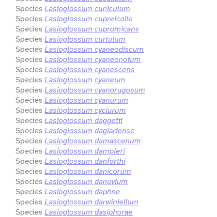
Species
Lasioglossum cuniculum
Species
Lasioglossum cupreicolle
Species
Lasioglossum cupromicans
Species
Lasioglossum curtulum
Species
Lasioglossum cyaneodiscum
Species
Lasioglossum cyaneonotum
Species
Lasioglossum cyanescens
Species
Lasioglossum cyaneum
Species
Lasioglossum cyanorugosum
Species
Lasioglossum cyanurum
Species
Lasioglossum cyclurum
Species
Lasioglossum daggetti
Species
Lasioglossum daglariense
Species
Lasioglossum damascenum
Species
Lasioglossum dampieri
Species
Lasioglossum danforthi
Species
Lasioglossum danicorum
Species
Lasioglossum danuvium
Species
Lasioglossum daphne
Species
Lasioglossum darwiniellum
Species
Lasioglossum dasiphorae