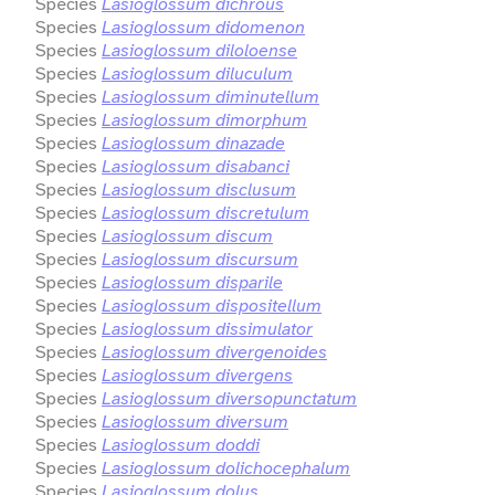
Species
Lasioglossum dichrous
Species
Lasioglossum didomenon
Species
Lasioglossum diloloense
Species
Lasioglossum diluculum
Species
Lasioglossum diminutellum
Species
Lasioglossum dimorphum
Species
Lasioglossum dinazade
Species
Lasioglossum disabanci
Species
Lasioglossum disclusum
Species
Lasioglossum discretulum
Species
Lasioglossum discum
Species
Lasioglossum discursum
Species
Lasioglossum disparile
Species
Lasioglossum dispositellum
Species
Lasioglossum dissimulator
Species
Lasioglossum divergenoides
Species
Lasioglossum divergens
Species
Lasioglossum diversopunctatum
Species
Lasioglossum diversum
Species
Lasioglossum doddi
Species
Lasioglossum dolichocephalum
Species
Lasioglossum dolus