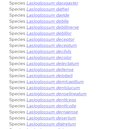
Species
Lasioglossum dasygaster
Species
Lasioglossum dathei
Species
Lasioglossum davide
Species
Lasioglossum debile
Species
Lasioglossum debilinerve
Species
Lasioglossum debilior
Species
Lasioglossum deceptor
Species
Lasioglossum deceptum
Species
Lasioglossum declivis
Species
Lasioglossum decolor
Species
Lasioglossum delectatum
Species
Lasioglossum deliense
Species
Lasioglossum delobeli
Species
Lasioglossum demicapillum
Species
Lasioglossum denislucum
Species
Lasioglossum denselineatum
Species
Lasioglossum denticeps
Species
Lasioglossum denticolle
Species
Lasioglossum dernaense
Species
Lasioglossum desertum
Species
Lasioglossum diatretum