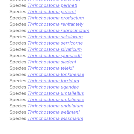
Species
Thrinchostoma perineti
Species
Thrinchostoma petersi
Species
Thrinchostoma productum
Species
Thrinchostoma renitantely
Species
Thrinchostoma rubrocinctum
Species
Thrinchostoma sakalavum
Species
Thrinchostoma serricorne
Species
Thrinchostoma silvaticum
Species
Thrinchostoma sjoestedti
Species
Thrinchostoma sladeni
Species
Thrinchostoma telekii
Species
Thrinchostoma tonkinense
Species
Thrinchostoma torridum
Species
Thrinchostoma ugandae
Species
Thrinchostoma umtaliellus
Species
Thrinchostoma umtaliense
Species
Thrinchostoma undulatum
Species
Thrinchostoma wellmani
Species
Thrinchostoma wissmanni