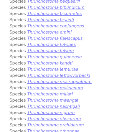
Species
Thrinchostoma bequaerti
Species
Thrinchostoma bibundicum
Species
Thrinchostoma bicometes
Species
Thrinchostoma bryanti
Species
Thrinchostoma conjungens
Species
Thrinchostoma emini
Species
Thrinchostoma flaviscapus
Species
Thrinchostoma fulvipes
Species
Thrinchostoma fulvum
Species
Thrinchostoma guineense
Species
Thrinchostoma kandti
Species
Thrinchostoma lemuriae
Species
Thrinchostoma lettowvorbecki
Species
Thrinchostoma macrognathum
Species
Thrinchostoma malelanum
Species
Thrinchostoma millari
Species
Thrinchostoma mwangai
Species
Thrinchostoma nachtigali
Species
Thrinchostoma nigrum
Species
Thrinchostoma obscurum
Species
Thrinchostoma orchidarum
Species
Thrinchostoma othonnae