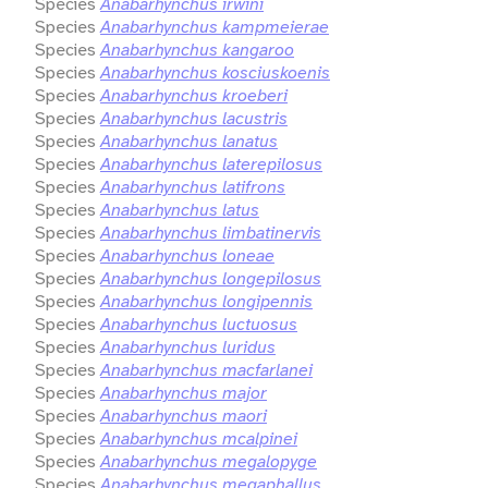
Species
Anabarhynchus irwini
Species
Anabarhynchus kampmeierae
Species
Anabarhynchus kangaroo
Species
Anabarhynchus kosciuskoenis
Species
Anabarhynchus kroeberi
Species
Anabarhynchus lacustris
Species
Anabarhynchus lanatus
Species
Anabarhynchus laterepilosus
Species
Anabarhynchus latifrons
Species
Anabarhynchus latus
Species
Anabarhynchus limbatinervis
Species
Anabarhynchus loneae
Species
Anabarhynchus longepilosus
Species
Anabarhynchus longipennis
Species
Anabarhynchus luctuosus
Species
Anabarhynchus luridus
Species
Anabarhynchus macfarlanei
Species
Anabarhynchus major
Species
Anabarhynchus maori
Species
Anabarhynchus mcalpinei
Species
Anabarhynchus megalopyge
Species
Anabarhynchus megaphallus