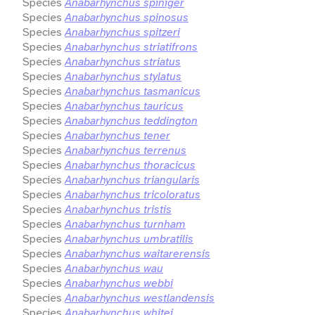
Species
Anabarhynchus spiniger
Species
Anabarhynchus spinosus
Species
Anabarhynchus spitzeri
Species
Anabarhynchus striatifrons
Species
Anabarhynchus striatus
Species
Anabarhynchus stylatus
Species
Anabarhynchus tasmanicus
Species
Anabarhynchus tauricus
Species
Anabarhynchus teddington
Species
Anabarhynchus tener
Species
Anabarhynchus terrenus
Species
Anabarhynchus thoracicus
Species
Anabarhynchus triangularis
Species
Anabarhynchus tricoloratus
Species
Anabarhynchus tristis
Species
Anabarhynchus turnham
Species
Anabarhynchus umbratilis
Species
Anabarhynchus waitarerensis
Species
Anabarhynchus wau
Species
Anabarhynchus webbi
Species
Anabarhynchus westlandensis
Species
Anabarhynchus whitei