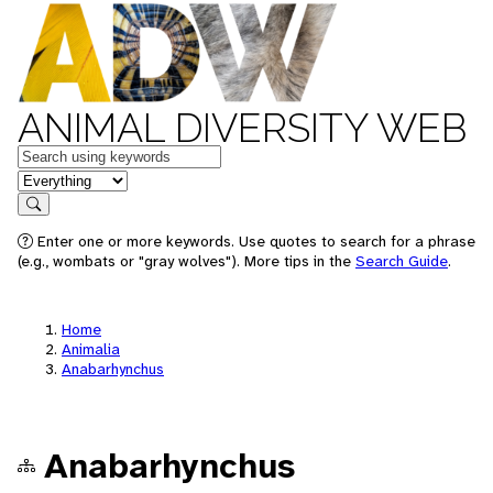
ANIMAL DIVERSITY WEB
Keywords
in feature
Search
Enter one or more keywords. Use quotes to search for a phrase
(e.g., wombats or "gray wolves"). More tips in the
Search Guide
.
Home
Animalia
Anabarhynchus
Anabarhynchus