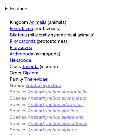
Features
Kingdom
Animalia
(animals)
Eumetazoa
(metazoans)
Bilateria
(bilaterally symmetrical animals)
Protostomia
(protostomes)
Ecdysozoa
Arthropoda
(arthropods)
Hexapoda
Class
Insecta
(insects)
Order
Diptera
Family
Therevidae
Genus
Anabarhynchus
Species
Anabarhynchus abdominalis
Species
Anabarhynchus acuminatus
Species
Anabarhynchus adornatus
Species
Anabarhynchus albellus
Species
Anabarhynchus albipennis
Species
Anabarhynchus albosetosus
Species
Anabarhynchus alpinus