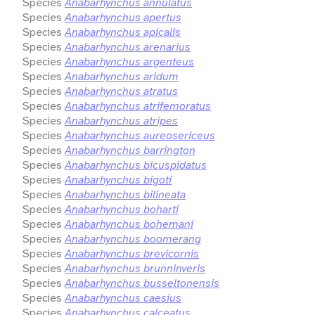
Species
Anabarhynchus annulatus
Species
Anabarhynchus apertus
Species
Anabarhynchus apicalis
Species
Anabarhynchus arenarius
Species
Anabarhynchus argenteus
Species
Anabarhynchus aridum
Species
Anabarhynchus atratus
Species
Anabarhynchus atrifemoratus
Species
Anabarhynchus atripes
Species
Anabarhynchus aureosericeus
Species
Anabarhynchus barrington
Species
Anabarhynchus bicuspidatus
Species
Anabarhynchus bigoti
Species
Anabarhynchus bilineata
Species
Anabarhynchus boharti
Species
Anabarhynchus bohemani
Species
Anabarhynchus boomerang
Species
Anabarhynchus brevicornis
Species
Anabarhynchus brunninveris
Species
Anabarhynchus busseltonensis
Species
Anabarhynchus caesius
Species
Anabarhynchus calceatus