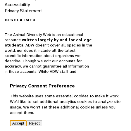
Accessibility
Privacy Statement
DISCLAIMER
The Animal Diversity Web is an educational
resource
written largely by and for college
students
. ADW doesn't cover all species in the
world, nor does it include all the latest
scientific information about organisms we
describe. Though we edit our accounts for
accuracy, we cannot guarantee all information
in those accounts. While ADW staff and
contributors provide references to books and
websites that we believe are reputable, we
Privacy Consent Preference
cannot necessarily endorse the contents of
references beyond our control.
This website uses some essential cookies to make it work.
We’d like to set additional analytics cookies to analyze site
© 2025, Regents of the University of Michigan
usage. We won’t set these additional cookies unless you
accept them.
Contact Our Team
Accept
Reject
Report Error