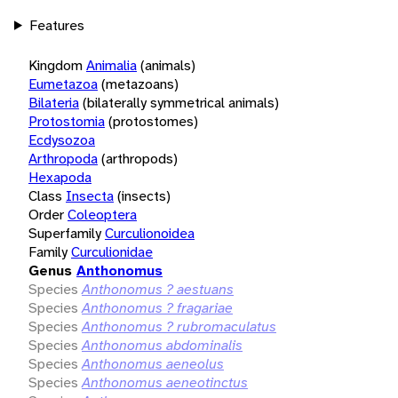
Features
Kingdom
Animalia
(animals)
Eumetazoa
(metazoans)
Bilateria
(bilaterally symmetrical animals)
Protostomia
(protostomes)
Ecdysozoa
Arthropoda
(arthropods)
Hexapoda
Class
Insecta
(insects)
Order
Coleoptera
Superfamily
Curculionoidea
Family
Curculionidae
Genus
Anthonomus
Species
Anthonomus ? aestuans
Species
Anthonomus ? fragariae
Species
Anthonomus ? rubromaculatus
Species
Anthonomus abdominalis
Species
Anthonomus aeneolus
Species
Anthonomus aeneotinctus