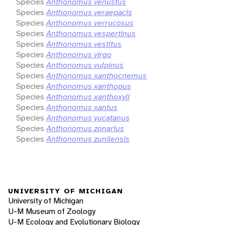
Species
Anthonomus venustus
Species
Anthonomus veraepacis
Species
Anthonomus verrucosus
Species
Anthonomus vespertinus
Species
Anthonomus vestitus
Species
Anthonomus virgo
Species
Anthonomus vulpinus
Species
Anthonomus xanthocnemus
Species
Anthonomus xanthopus
Species
Anthonomus xanthoxyli
Species
Anthonomus xantus
Species
Anthonomus yucatanus
Species
Anthonomus zonarius
Species
Anthonomus zunilensis
UNIVERSITY OF MICHIGAN
University of Michigan
U-M Museum of Zoology
U-M Ecology and Evolutionary Biology