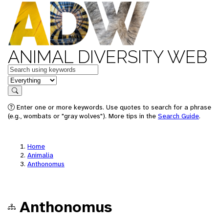
ANIMAL DIVERSITY WEB
Keywords
in feature
Search
Enter one or more keywords. Use quotes to search for a phrase
(e.g., wombats or "gray wolves"). More tips in the
Search Guide
.
Home
Animalia
Anthonomus
Anthonomus