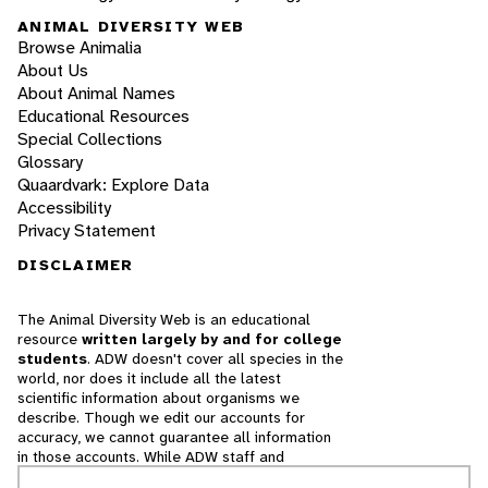
ANIMAL DIVERSITY WEB
Browse Animalia
About Us
About Animal Names
Educational Resources
Special Collections
Glossary
Quaardvark: Explore Data
Accessibility
Privacy Statement
DISCLAIMER
The Animal Diversity Web is an educational
resource
written largely by and for college
students
. ADW doesn't cover all species in the
world, nor does it include all the latest
scientific information about organisms we
describe. Though we edit our accounts for
accuracy, we cannot guarantee all information
in those accounts. While ADW staff and
contributors provide references to books and