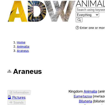
ANIMAL
Keywords
in feature
Search
Enter one or more
Home
Animalia
Araneus
Araneus
Kingdom
Animalia
(ani
Information
Eumetazoa
(metaz
Pictures
Bilateria
(bilate
Sounds