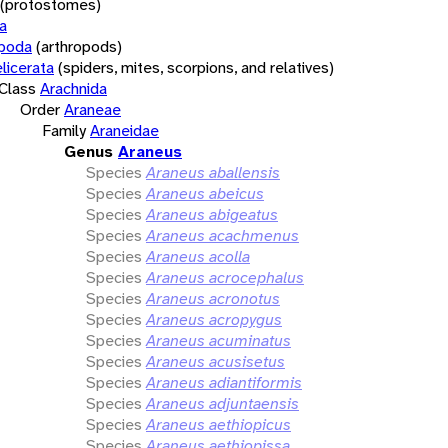
(protostomes)
a
opoda
(arthropods)
licerata
(spiders, mites, scorpions, and relatives)
Class
Arachnida
Order
Araneae
Family
Araneidae
Genus
Araneus
Species
Araneus aballensis
Species
Araneus abeicus
Species
Araneus abigeatus
Species
Araneus acachmenus
Species
Araneus acolla
Species
Araneus acrocephalus
Species
Araneus acronotus
Species
Araneus acropygus
Species
Araneus acuminatus
Species
Araneus acusisetus
Species
Araneus adiantiformis
Species
Araneus adjuntaensis
Species
Araneus aethiopicus
Species
Araneus aethiopissa