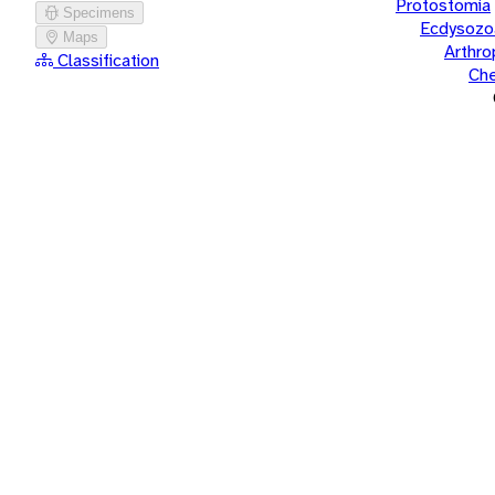
Protostomia
Specimens
Ecdysozo
Maps
Arthr
Classification
Che