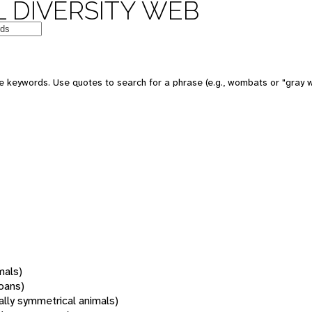
 DIVERSITY WEB
 keywords. Use quotes to search for a phrase (e.g., wombats or "gray w
mals)
oans)
rally symmetrical animals)