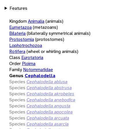
Features
Kingdom
Animalia
(animals)
Eumetazoa
(metazoans)
Bilateria
(bilaterally symmetrical animals)
Protostomia
(protostomes)
Lophotrochozoa
Rotifera
(wheel or whirling animals)
Class
Eurotatoria
Order
Ploima
Family
Notommatidae
Genus
Cephalodella
Species
Cephalodella ablusa
Species
Cephalodella abstrusa
Species
Cephalodella akrobeles
Species
Cephalodella anebodica
Species
Cephalodella angusta
Species
Cephalodella apocolea
Species
Cephalodella arcuata
Species
Cephalodella asarcia