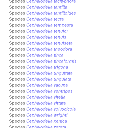
Species
Cephalodella tachyphora
Species
Cephalodella tantilla
Species
Cephalodella tantilloides
Species
Cephalodella tecta
Species
Cephalodella tempesta
Species
Cephalodella tenuior
Species
Cephalodella tenuis
Species
Cephalodella tenuiseta
Species
Cephalodella theodora
Species
Cephalodella tinca
Species
Cephalodella tincaformis
Species
Cephalodella trigona
Species
Cephalodella unguitata
Species
Cephalodella ungulata
Species
Cephalodella vacuna
Species
Cephalodella ventripes
Species
Cephalodella vitella
Species
Cephalodella vittata
Species
Cephalodella volvocicola
Species
Cephalodella wrighti
Species
Cephalodella xenica
Species
Cephalodella zeteta