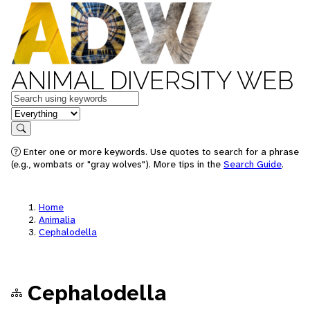
ANIMAL DIVERSITY WEB
Keywords
in feature
Search
Enter one or more keywords. Use quotes to search for a phrase
(e.g., wombats or "gray wolves"). More tips in the
Search Guide
.
Home
Animalia
Cephalodella
Cephalodella