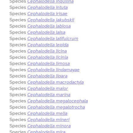
Species
Cephalodella inquilina
Species
Cephalodella intuta
Species
Cephalodella irisae
Species
Cephalodella jakubskii
Species
Cephalodella labiosa
Species
Cephalodella laisa
Species
Cephalodella latifulcrum
Species
Cephalodella lepida
Species
Cephalodella licina
Species
Cephalodella licinia
Species
Cephalodella limosa
Species
Cephalodella lindamayae
Species
Cephalodella lipara
Species
Cephalodella macrodactyla
Species
Cephalodella maior
Species
Cephalodella marina
Species
Cephalodella megalocephala
Species
Cephalodella megalotrocha
Species
Cephalodella melia
Species
Cephalodella mineri
Species
Cephalodella minora
Species
Cephalodella mira