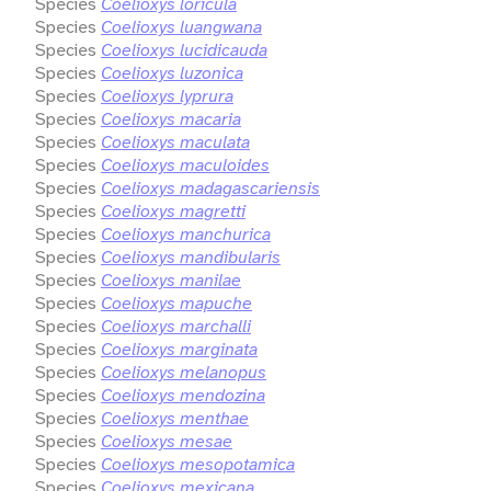
Species
Coelioxys loricula
Species
Coelioxys luangwana
Species
Coelioxys lucidicauda
Species
Coelioxys luzonica
Species
Coelioxys lyprura
Species
Coelioxys macaria
Species
Coelioxys maculata
Species
Coelioxys maculoides
Species
Coelioxys madagascariensis
Species
Coelioxys magretti
Species
Coelioxys manchurica
Species
Coelioxys mandibularis
Species
Coelioxys manilae
Species
Coelioxys mapuche
Species
Coelioxys marchalli
Species
Coelioxys marginata
Species
Coelioxys melanopus
Species
Coelioxys mendozina
Species
Coelioxys menthae
Species
Coelioxys mesae
Species
Coelioxys mesopotamica
Species
Coelioxys mexicana