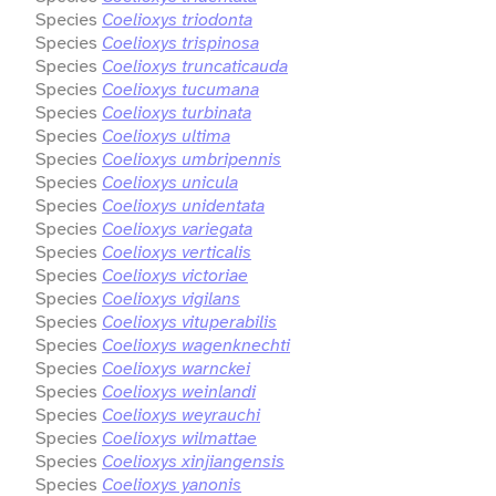
Species
Coelioxys triodonta
Species
Coelioxys trispinosa
Species
Coelioxys truncaticauda
Species
Coelioxys tucumana
Species
Coelioxys turbinata
Species
Coelioxys ultima
Species
Coelioxys umbripennis
Species
Coelioxys unicula
Species
Coelioxys unidentata
Species
Coelioxys variegata
Species
Coelioxys verticalis
Species
Coelioxys victoriae
Species
Coelioxys vigilans
Species
Coelioxys vituperabilis
Species
Coelioxys wagenknechti
Species
Coelioxys warnckei
Species
Coelioxys weinlandi
Species
Coelioxys weyrauchi
Species
Coelioxys wilmattae
Species
Coelioxys xinjiangensis
Species
Coelioxys yanonis