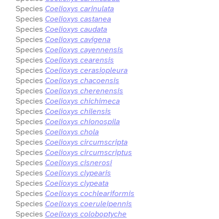
Species
Coelioxys carinulata
Species
Coelioxys castanea
Species
Coelioxys caudata
Species
Coelioxys cavigena
Species
Coelioxys cayennensis
Species
Coelioxys cearensis
Species
Coelioxys cerasiopleura
Species
Coelioxys chacoensis
Species
Coelioxys cherenensis
Species
Coelioxys chichimeca
Species
Coelioxys chilensis
Species
Coelioxys chionospila
Species
Coelioxys chola
Species
Coelioxys circumscripta
Species
Coelioxys circumscriptus
Species
Coelioxys cisnerosi
Species
Coelioxys clypearis
Species
Coelioxys clypeata
Species
Coelioxys cochleariformis
Species
Coelioxys coeruleipennis
Species
Coelioxys coloboptyche