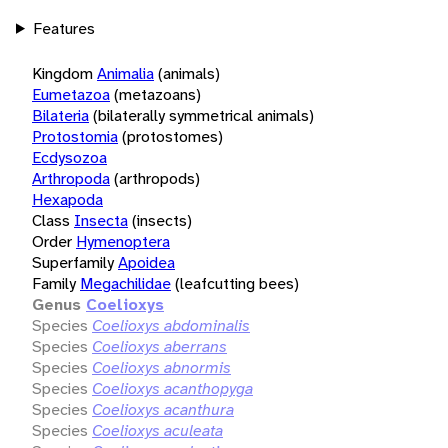
Features
Kingdom
Animalia
(animals)
Eumetazoa
(metazoans)
Bilateria
(bilaterally symmetrical animals)
Protostomia
(protostomes)
Ecdysozoa
Arthropoda
(arthropods)
Hexapoda
Class
Insecta
(insects)
Order
Hymenoptera
Superfamily
Apoidea
Family
Megachilidae
(leafcutting bees)
Genus
Coelioxys
Species
Coelioxys abdominalis
Species
Coelioxys aberrans
Species
Coelioxys abnormis
Species
Coelioxys acanthopyga
Species
Coelioxys acanthura
Species
Coelioxys aculeata