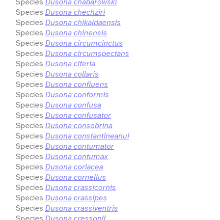
Species
Dusona chabarowski
Species
Dusona chechziri
Species
Dusona chikaldaensis
Species
Dusona chinensis
Species
Dusona circumcinctus
Species
Dusona circumspectans
Species
Dusona citeria
Species
Dusona collaris
Species
Dusona confluens
Species
Dusona conformis
Species
Dusona confusa
Species
Dusona confusator
Species
Dusona consobrina
Species
Dusona constantineanui
Species
Dusona contumator
Species
Dusona contumax
Species
Dusona coriacea
Species
Dusona cornellus
Species
Dusona crassicornis
Species
Dusona crassipes
Species
Dusona crassiventris
Species
Dusona cressonii