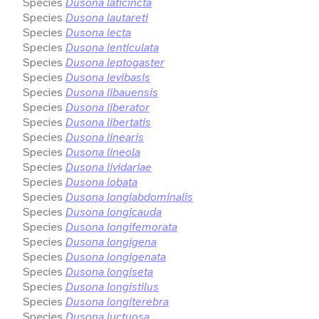
Species
Dusona laticincta
Species
Dusona lautareti
Species
Dusona lecta
Species
Dusona lenticulata
Species
Dusona leptogaster
Species
Dusona levibasis
Species
Dusona libauensis
Species
Dusona liberator
Species
Dusona libertatis
Species
Dusona linearis
Species
Dusona lineola
Species
Dusona lividariae
Species
Dusona lobata
Species
Dusona longiabdominalis
Species
Dusona longicauda
Species
Dusona longifemorata
Species
Dusona longigena
Species
Dusona longigenata
Species
Dusona longiseta
Species
Dusona longistilus
Species
Dusona longiterebra
Species
Dusona luctuosa