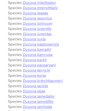
Species
Dusona intelligator
Species
Dusona interstitialis
Species
Dusona iwatae
Species
Dusona japonica
Species
Dusona johnsoni
Species
Dusona juvenilis
Species
Dusona juventas
Species
Dusona juxta
Species
Dusona kalatopensis
Species
Dusona kamathi
Species
Dusona kamrupa
Species
Dusona karkil
Species
Dusona kasparyani
Species
Dusona kerrichi
Species
Dusona korta
Species
Dusona kriechbaumeri
Species
Dusona lacivia
Species
Dusona lajae
Species
Dusona lamellator
Species
Dusona lamellifer
Species
Dusona laminata