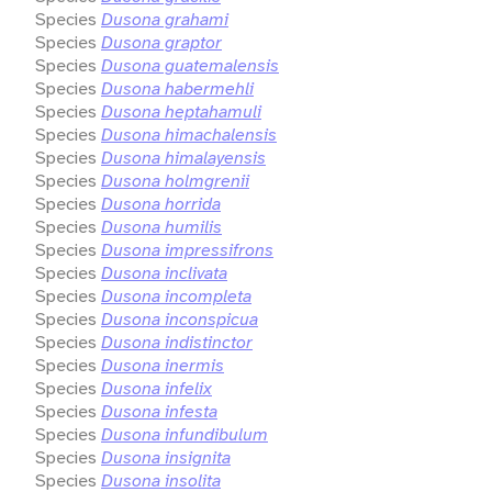
Species
Dusona grahami
Species
Dusona graptor
Species
Dusona guatemalensis
Species
Dusona habermehli
Species
Dusona heptahamuli
Species
Dusona himachalensis
Species
Dusona himalayensis
Species
Dusona holmgrenii
Species
Dusona horrida
Species
Dusona humilis
Species
Dusona impressifrons
Species
Dusona inclivata
Species
Dusona incompleta
Species
Dusona inconspicua
Species
Dusona indistinctor
Species
Dusona inermis
Species
Dusona infelix
Species
Dusona infesta
Species
Dusona infundibulum
Species
Dusona insignita
Species
Dusona insolita