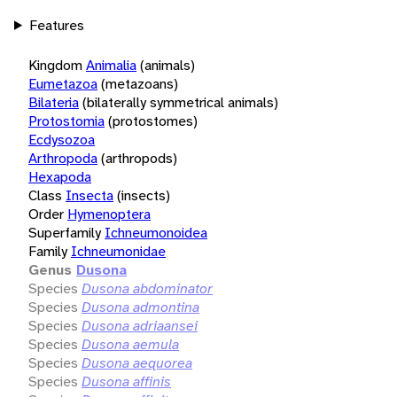
Features
Kingdom
Animalia
(animals)
Eumetazoa
(metazoans)
Bilateria
(bilaterally symmetrical animals)
Protostomia
(protostomes)
Ecdysozoa
Arthropoda
(arthropods)
Hexapoda
Class
Insecta
(insects)
Order
Hymenoptera
Superfamily
Ichneumonoidea
Family
Ichneumonidae
Genus
Dusona
Species
Dusona abdominator
Species
Dusona admontina
Species
Dusona adriaansei
Species
Dusona aemula
Species
Dusona aequorea
Species
Dusona affinis