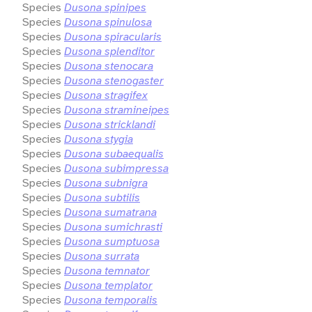
Species
Dusona spinipes
Species
Dusona spinulosa
Species
Dusona spiracularis
Species
Dusona splenditor
Species
Dusona stenocara
Species
Dusona stenogaster
Species
Dusona stragifex
Species
Dusona stramineipes
Species
Dusona stricklandi
Species
Dusona stygia
Species
Dusona subaequalis
Species
Dusona subimpressa
Species
Dusona subnigra
Species
Dusona subtilis
Species
Dusona sumatrana
Species
Dusona sumichrasti
Species
Dusona sumptuosa
Species
Dusona surrata
Species
Dusona temnator
Species
Dusona templator
Species
Dusona temporalis