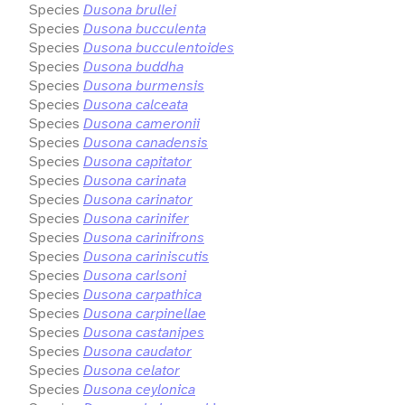
Species
Dusona brullei
Species
Dusona bucculenta
Species
Dusona bucculentoides
Species
Dusona buddha
Species
Dusona burmensis
Species
Dusona calceata
Species
Dusona cameronii
Species
Dusona canadensis
Species
Dusona capitator
Species
Dusona carinata
Species
Dusona carinator
Species
Dusona carinifer
Species
Dusona carinifrons
Species
Dusona cariniscutis
Species
Dusona carlsoni
Species
Dusona carpathica
Species
Dusona carpinellae
Species
Dusona castanipes
Species
Dusona caudator
Species
Dusona celator
Species
Dusona ceylonica