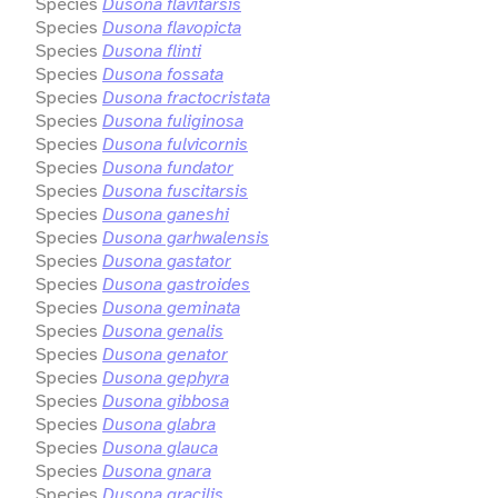
Species
Dusona flavitarsis
Species
Dusona flavopicta
Species
Dusona flinti
Species
Dusona fossata
Species
Dusona fractocristata
Species
Dusona fuliginosa
Species
Dusona fulvicornis
Species
Dusona fundator
Species
Dusona fuscitarsis
Species
Dusona ganeshi
Species
Dusona garhwalensis
Species
Dusona gastator
Species
Dusona gastroides
Species
Dusona geminata
Species
Dusona genalis
Species
Dusona genator
Species
Dusona gephyra
Species
Dusona gibbosa
Species
Dusona glabra
Species
Dusona glauca
Species
Dusona gnara
Species
Dusona gracilis