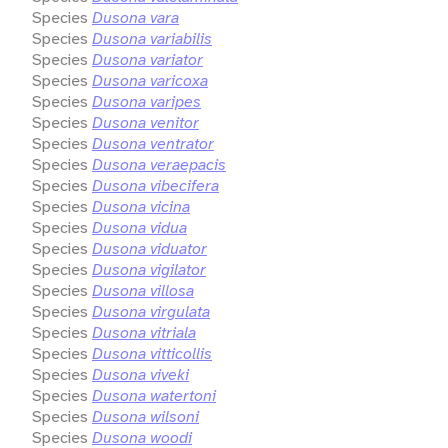
Species
Dusona vara
Species
Dusona variabilis
Species
Dusona variator
Species
Dusona varicoxa
Species
Dusona varipes
Species
Dusona venitor
Species
Dusona ventrator
Species
Dusona veraepacis
Species
Dusona vibecifera
Species
Dusona vicina
Species
Dusona vidua
Species
Dusona viduator
Species
Dusona vigilator
Species
Dusona villosa
Species
Dusona virgulata
Species
Dusona vitriala
Species
Dusona vitticollis
Species
Dusona viveki
Species
Dusona watertoni
Species
Dusona wilsoni
Species
Dusona woodi