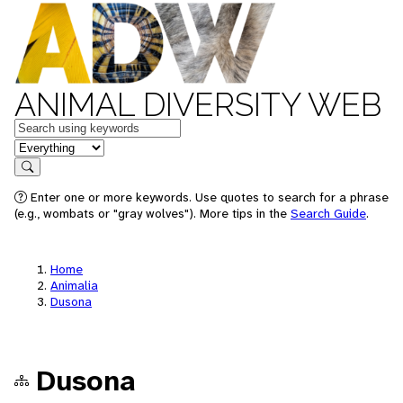
ANIMAL DIVERSITY WEB
Keywords
in feature
Search
Enter one or more keywords. Use quotes to search for a phrase
(e.g., wombats or "gray wolves"). More tips in the
Search Guide
.
Home
Animalia
Dusona
Dusona