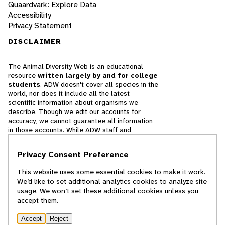
Quaardvark: Explore Data
Accessibility
Privacy Statement
DISCLAIMER
The Animal Diversity Web is an educational
resource
written largely by and for college
students
. ADW doesn't cover all species in the
world, nor does it include all the latest
scientific information about organisms we
describe. Though we edit our accounts for
accuracy, we cannot guarantee all information
in those accounts. While ADW staff and
contributors provide references to books and
websites that we believe are reputable, we
Privacy Consent Preference
cannot necessarily endorse the contents of
references beyond our control.
This website uses some essential cookies to make it work.
We’d like to set additional analytics cookies to analyze site
© 2025, Regents of the University of Michigan
usage. We won’t set these additional cookies unless you
accept them.
Contact Our Team
Accept
Reject