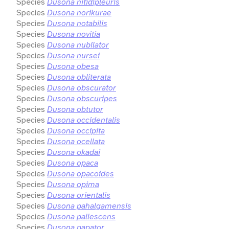
Species
Dusona nitidipleuris
Species
Dusona norikurae
Species
Dusona notabilis
Species
Dusona novitia
Species
Dusona nubilator
Species
Dusona nursei
Species
Dusona obesa
Species
Dusona obliterata
Species
Dusona obscurator
Species
Dusona obscuripes
Species
Dusona obtutor
Species
Dusona occidentalis
Species
Dusona occipita
Species
Dusona ocellata
Species
Dusona okadai
Species
Dusona opaca
Species
Dusona opacoides
Species
Dusona opima
Species
Dusona orientalis
Species
Dusona pahalgamensis
Species
Dusona pallescens
Species
Dusona papator