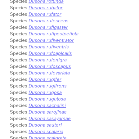
Species
Dusona rotunda
Species
Dusona rubator
Species
Dusona rufator
Species
Dusona rufescens
Species
Dusona rufigaster
Species
Dusona rufipostpetiola
Species
Dusona rufiventrator
Species
Dusona rufiventris
Species
Dusona rufoapicalis
Species
Dusona rufonigra
Species
Dusona rufoscapus
Species
Dusona rufovariata
Species
Dusona rugifer
Species
Dusona rugifrons
Species
Dusona rugosa
Species
Dusona rugulosa
Species
Dusona sachalini
Species
Dusona sarojinae
Species
Dusona sasayamae
Species
Dusona sauteri
Species
Dusona scalaria
Species
Dusona scalprata