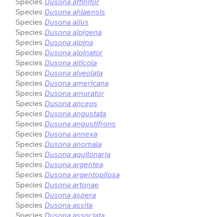
Species
Dusona affinitor
Species
Dusona ahlaensis
Species
Dusona alius
Species
Dusona alpigena
Species
Dusona alpina
Species
Dusona alpinator
Species
Dusona alticola
Species
Dusona alveolata
Species
Dusona americana
Species
Dusona amurator
Species
Dusona anceps
Species
Dusona angustata
Species
Dusona angustifrons
Species
Dusona annexa
Species
Dusona anomala
Species
Dusona aquilonaria
Species
Dusona argentea
Species
Dusona argentopilosa
Species
Dusona artonae
Species
Dusona aspera
Species
Dusona assita
Species
Dusona associata