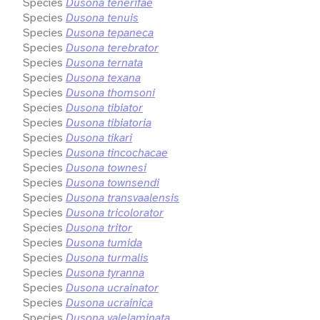
Species
Dusona tenerifae
Species
Dusona tenuis
Species
Dusona tepaneca
Species
Dusona terebrator
Species
Dusona ternata
Species
Dusona texana
Species
Dusona thomsoni
Species
Dusona tibiator
Species
Dusona tibiatoria
Species
Dusona tikari
Species
Dusona tincochacae
Species
Dusona townesi
Species
Dusona townsendi
Species
Dusona transvaalensis
Species
Dusona tricolorator
Species
Dusona tritor
Species
Dusona tumida
Species
Dusona turmalis
Species
Dusona tyranna
Species
Dusona ucrainator
Species
Dusona ucrainica
Species
Dusona valelaminata