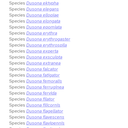
Species
Dusona ektypha
Species
Dusona elegans
Species
Dusona ellopiae
Species
Dusona elongata
Species
Dusona epomiata
Species
Dusona erythra
Species
Dusona erythrogaster
Species
Dusona erythrospila
Species
Dusona experta
Species
Dusona exsculpta
Species
Dusona extranea
Species
Dusona falcator
Species
Dusona fatigator
Species
Dusona femoralis
Species
Dusona ferruginea
Species
Dusona fervida
Species
Dusona filator
Species
Dusona filicornis
Species
Dusona flagellator
Species
Dusona flavescens
Species
Dusona flavipennis