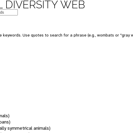
 DIVERSITY WEB
 keywords. Use quotes to search for a phrase (e.g., wombats or "gray w
mals)
oans)
rally symmetrical animals)