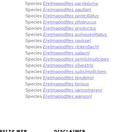
Species
Eretmapodites parvipluma
Species
Eretmapodites pauliani
Species
Eretmapodites penicillatus
Species
Eretmapodites plioleucus
Species
Eretmapodites productus
Species
Eretmapodites quinquevittatus
Species
Eretmapodites ravissei
Species
Eretmapodites rickenbachi
Species
Eretmapodites salauni
Species
Eretmapodites semisimplicipes
Species
Eretmapodites silvestris
Species
Eretmapodites subsimplicipes
Species
Eretmapodites tendeiroi
Species
Eretmapodites tonsus
Species
Eretmapodites vansomereni
Species
Eretmapodites wansoni
RSITY WEB
DISCLAIMER