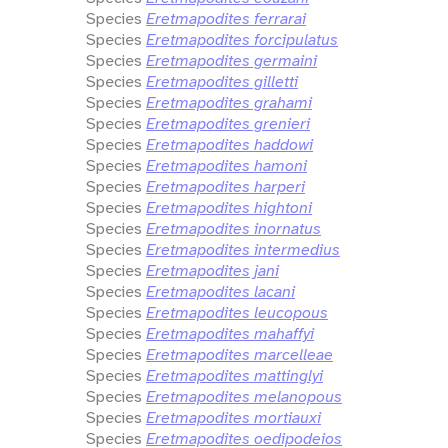
Species
Eretmapodites ferrarai
Species
Eretmapodites forcipulatus
Species
Eretmapodites germaini
Species
Eretmapodites gilletti
Species
Eretmapodites grahami
Species
Eretmapodites grenieri
Species
Eretmapodites haddowi
Species
Eretmapodites hamoni
Species
Eretmapodites harperi
Species
Eretmapodites hightoni
Species
Eretmapodites inornatus
Species
Eretmapodites intermedius
Species
Eretmapodites jani
Species
Eretmapodites lacani
Species
Eretmapodites leucopous
Species
Eretmapodites mahaffyi
Species
Eretmapodites marcelleae
Species
Eretmapodites mattinglyi
Species
Eretmapodites melanopous
Species
Eretmapodites mortiauxi
Species
Eretmapodites oedipodeios