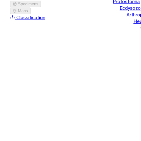
Protostomia
Specimens
Ecdysozo
Maps
Arthr
Classification
He