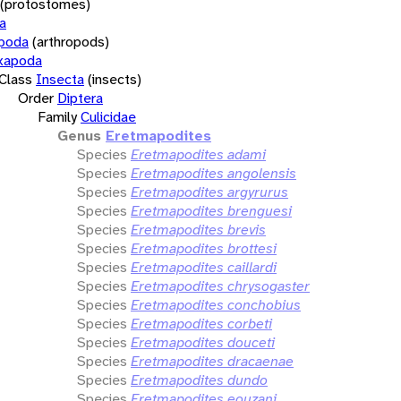
(protostomes)
a
opoda
(arthropods)
xapoda
Class
Insecta
(insects)
Order
Diptera
Family
Culicidae
Genus
Eretmapodites
Species
Eretmapodites adami
Species
Eretmapodites angolensis
Species
Eretmapodites argyrurus
Species
Eretmapodites brenguesi
Species
Eretmapodites brevis
Species
Eretmapodites brottesi
Species
Eretmapodites caillardi
Species
Eretmapodites chrysogaster
Species
Eretmapodites conchobius
Species
Eretmapodites corbeti
Species
Eretmapodites douceti
Species
Eretmapodites dracaenae
Species
Eretmapodites dundo
Species
Eretmapodites eouzani