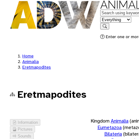
ANIMAL
Keywords
in feature
Search
Enter one or more
Home
Animalia
Eretmapodites
Eretmapodites
Kingdom
Animalia
(ani
Information
Eumetazoa
(metaz
Pictures
Bilateria
(bilate
Sounds