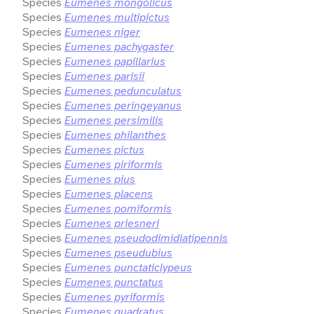
Species
Eumenes mongolicus
Species
Eumenes multipictus
Species
Eumenes niger
Species
Eumenes pachygaster
Species
Eumenes papillarius
Species
Eumenes parisii
Species
Eumenes pedunculatus
Species
Eumenes peringeyanus
Species
Eumenes persimilis
Species
Eumenes philanthes
Species
Eumenes pictus
Species
Eumenes piriformis
Species
Eumenes pius
Species
Eumenes placens
Species
Eumenes pomiformis
Species
Eumenes priesneri
Species
Eumenes pseudodimidiatipennis
Species
Eumenes pseudubius
Species
Eumenes punctaticlypeus
Species
Eumenes punctatus
Species
Eumenes pyriformis
Species
Eumenes quadratus