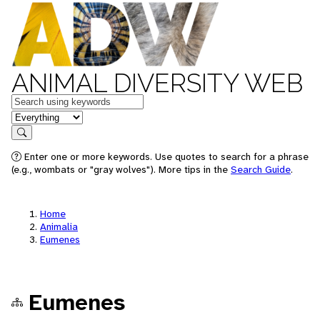
ANIMAL DIVERSITY WEB
Keywords
in feature
Search
Enter one or more keywords. Use quotes to search for a phrase
(e.g., wombats or "gray wolves"). More tips in the
Search Guide
.
Home
Animalia
Eumenes
Eumenes