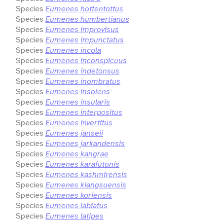
Species
Eumenes hottentottus
Species
Eumenes humbertianus
Species
Eumenes improvisus
Species
Eumenes impunctatus
Species
Eumenes incola
Species
Eumenes inconspicuus
Species
Eumenes indetonsus
Species
Eumenes inombratus
Species
Eumenes insolens
Species
Eumenes insularis
Species
Eumenes interpositus
Species
Eumenes invertitus
Species
Eumenes janseii
Species
Eumenes jarkandensis
Species
Eumenes kangrae
Species
Eumenes karafutonis
Species
Eumenes kashmirensis
Species
Eumenes kiangsuensis
Species
Eumenes koriensis
Species
Eumenes labiatus
Species
Eumenes latipes