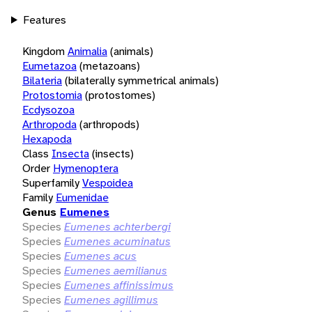
Features
Kingdom
Animalia
(animals)
Eumetazoa
(metazoans)
Bilateria
(bilaterally symmetrical animals)
Protostomia
(protostomes)
Ecdysozoa
Arthropoda
(arthropods)
Hexapoda
Class
Insecta
(insects)
Order
Hymenoptera
Superfamily
Vespoidea
Family
Eumenidae
Genus
Eumenes
Species
Eumenes achterbergi
Species
Eumenes acuminatus
Species
Eumenes acus
Species
Eumenes aemilianus
Species
Eumenes affinissimus
Species
Eumenes agillimus