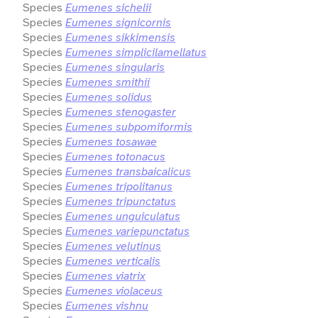
Species
Eumenes sichelii
Species
Eumenes signicornis
Species
Eumenes sikkimensis
Species
Eumenes simplicilamellatus
Species
Eumenes singularis
Species
Eumenes smithii
Species
Eumenes solidus
Species
Eumenes stenogaster
Species
Eumenes subpomiformis
Species
Eumenes tosawae
Species
Eumenes totonacus
Species
Eumenes transbaicalicus
Species
Eumenes tripolitanus
Species
Eumenes tripunctatus
Species
Eumenes unguiculatus
Species
Eumenes variepunctatus
Species
Eumenes velutinus
Species
Eumenes verticalis
Species
Eumenes viatrix
Species
Eumenes violaceus
Species
Eumenes vishnu