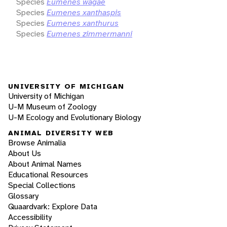
Species
Eumenes wagae
Species
Eumenes xanthaspis
Species
Eumenes xanthurus
Species
Eumenes zimmermanni
UNIVERSITY OF MICHIGAN
University of Michigan
U-M Museum of Zoology
U-M Ecology and Evolutionary Biology
ANIMAL DIVERSITY WEB
Browse Animalia
About Us
About Animal Names
Educational Resources
Special Collections
Glossary
Quaardvark: Explore Data
Accessibility