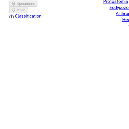
Protostomia
Specimens
Ecdysozo
Maps
Arthr
Classification
He