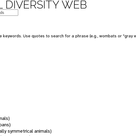
 DIVERSITY WEB
 keywords. Use quotes to search for a phrase (e.g., wombats or "gray w
mals)
oans)
rally symmetrical animals)