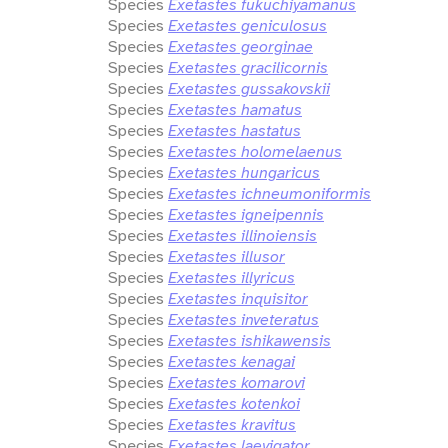
Species
Exetastes fukuchiyamanus
Species
Exetastes geniculosus
Species
Exetastes georginae
Species
Exetastes gracilicornis
Species
Exetastes gussakovskii
Species
Exetastes hamatus
Species
Exetastes hastatus
Species
Exetastes holomelaenus
Species
Exetastes hungaricus
Species
Exetastes ichneumoniformis
Species
Exetastes igneipennis
Species
Exetastes illinoiensis
Species
Exetastes illusor
Species
Exetastes illyricus
Species
Exetastes inquisitor
Species
Exetastes inveteratus
Species
Exetastes ishikawensis
Species
Exetastes kenagai
Species
Exetastes komarovi
Species
Exetastes kotenkoi
Species
Exetastes kravitus
Species
Exetastes laevigator