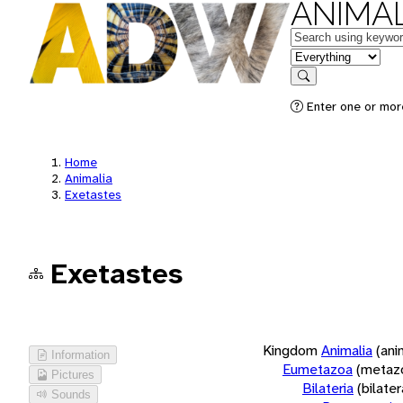
ANIMAL
Keywords
in feature
Search
Enter one or more
Home
Animalia
Exetastes
Exetastes
Kingdom
Animalia
(ani
Information
Eumetazoa
(metaz
Pictures
Bilateria
(bilate
Sounds