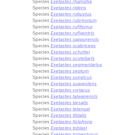
Species
Exetastes rhampha
Species
Exetastes ridens
Species
Exetastes robustus
Species
Exetastes rubrinotum
Species
Exetastes rufifemur
Species
Exetastes rufiventris
Species
Exetastes sapporensis
Species
Exetastes scabriceps
Species
Exetastes schuttei
Species
Exetastes scutellaris
Species
Exetastes segmentarius
Species
Exetastes septum
Species
Exetastes songicus
Species
Exetastes suaveolens
Species
Exetastes syriacus
Species
Exetastes taiwanensis
Species
Exetastes tarsalis
Species
Exetastes telengai
Species
Exetastes tibialis
Species
Exetastes tisiphone
Species
Exetastes tobiasi
Species
Exetastes tomentosus