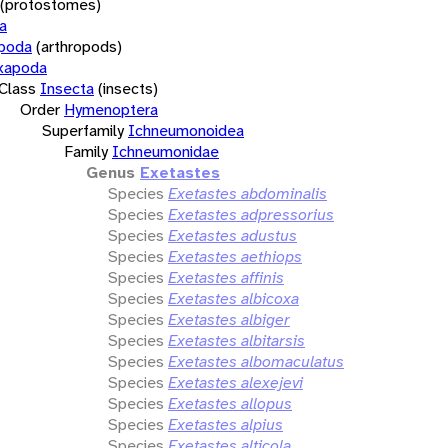
(protostomes)
a
opoda
(arthropods)
xapoda
Class
Insecta
(insects)
Order
Hymenoptera
Superfamily
Ichneumonoidea
Family
Ichneumonidae
Genus
Exetastes
Species
Exetastes abdominalis
Species
Exetastes adpressorius
Species
Exetastes adustus
Species
Exetastes aethiops
Species
Exetastes affinis
Species
Exetastes albicoxa
Species
Exetastes albiger
Species
Exetastes albitarsis
Species
Exetastes albomaculatus
Species
Exetastes alexejevi
Species
Exetastes allopus
Species
Exetastes alpius
Species
Exetastes alticola