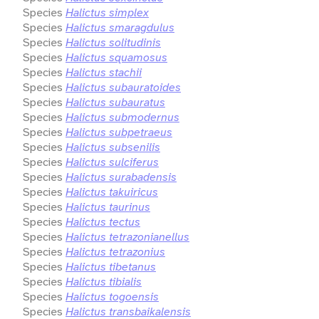
Species
Halictus simplex
Species
Halictus smaragdulus
Species
Halictus solitudinis
Species
Halictus squamosus
Species
Halictus stachii
Species
Halictus subauratoides
Species
Halictus subauratus
Species
Halictus submodernus
Species
Halictus subpetraeus
Species
Halictus subsenilis
Species
Halictus sulciferus
Species
Halictus surabadensis
Species
Halictus takuiricus
Species
Halictus taurinus
Species
Halictus tectus
Species
Halictus tetrazonianellus
Species
Halictus tetrazonius
Species
Halictus tibetanus
Species
Halictus tibialis
Species
Halictus togoensis
Species
Halictus transbaikalensis