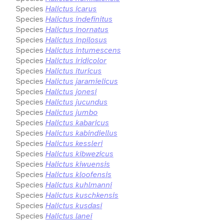
Species
Halictus icarus
Species
Halictus indefinitus
Species
Halictus inornatus
Species
Halictus inpilosus
Species
Halictus intumescens
Species
Halictus iridicolor
Species
Halictus ituricus
Species
Halictus jaramielicus
Species
Halictus jonesi
Species
Halictus jucundus
Species
Halictus jumbo
Species
Halictus kabaricus
Species
Halictus kabindiellus
Species
Halictus kessleri
Species
Halictus kibwezicus
Species
Halictus kiwuensis
Species
Halictus kloofensis
Species
Halictus kuhlmanni
Species
Halictus kuschkensis
Species
Halictus kusdasi
Species
Halictus lanei