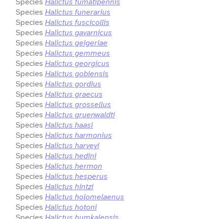
Species
Halictus fumatipennis
Species
Halictus funerarius
Species
Halictus fuscicollis
Species
Halictus gavarnicus
Species
Halictus geigeriae
Species
Halictus gemmeus
Species
Halictus georgicus
Species
Halictus gobiensis
Species
Halictus gordius
Species
Halictus graecus
Species
Halictus grossellus
Species
Halictus gruenwaldti
Species
Halictus haasi
Species
Halictus harmonius
Species
Halictus harveyi
Species
Halictus hedini
Species
Halictus hermon
Species
Halictus hesperus
Species
Halictus hintzi
Species
Halictus holomelaenus
Species
Halictus hotoni
Species
Halictus humkalensis