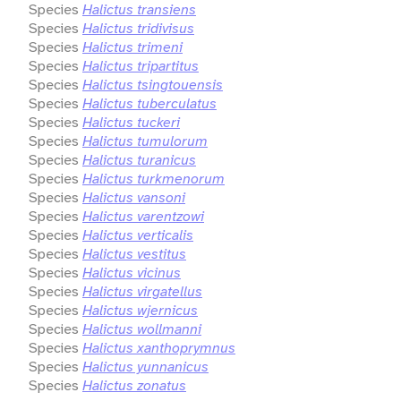
Species
Halictus transiens
Species
Halictus tridivisus
Species
Halictus trimeni
Species
Halictus tripartitus
Species
Halictus tsingtouensis
Species
Halictus tuberculatus
Species
Halictus tuckeri
Species
Halictus tumulorum
Species
Halictus turanicus
Species
Halictus turkmenorum
Species
Halictus vansoni
Species
Halictus varentzowi
Species
Halictus verticalis
Species
Halictus vestitus
Species
Halictus vicinus
Species
Halictus virgatellus
Species
Halictus wjernicus
Species
Halictus wollmanni
Species
Halictus xanthoprymnus
Species
Halictus yunnanicus
Species
Halictus zonatus