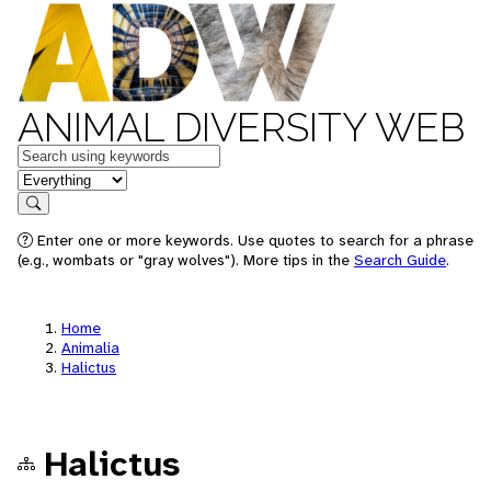
ANIMAL DIVERSITY WEB
Keywords
in feature
Search
Enter one or more keywords. Use quotes to search for a phrase
(e.g., wombats or "gray wolves"). More tips in the
Search Guide
.
Home
Animalia
Halictus
Halictus