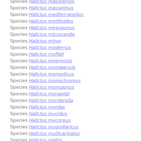
Species
Halictus masisiensis
Species
Halictus masselinus
Species
Halictus mediterranellus
Species
Halictus melittoides
Species
Halictus mesogonus
Species
Halictus microcardia
Species
Halictus minor
Species
Halictus modernus
Species
Halictus moffati
Species
Halictus mogrensis
Species
Halictus mondaensis
Species
Halictus mongolicus
Species
Halictus monochromus
Species
Halictus monozonus
Species
Halictus morawitzi
Species
Halictus mordacella
Species
Halictus mordax
Species
Halictus mucidus
Species
Halictus mucoreus
Species
Halictus mugodjaricus
Species
Halictus multicarinatus
Species
Halictus nadigi