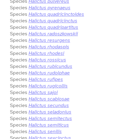
Species
Halictus pulvereus
Species
Halictus pyrenaeus
Species
Halictus quadricinctoides
Species
Halictus quadricinctus
Species
Halictus quadripartitus
Species
Halictus radoszkowskii
Species
Halictus resurgens
Species
Halictus rhodaspis
Species
Halictus rhodesi
Species
Halictus rossicus
Species
Halictus rubicundus
Species
Halictus rudolphae
Species
Halictus rufipes
Species
Halictus rugicollis
Species
Halictus sajoi
Species
Halictus scabiosae
Species
Halictus secundus
Species
Halictus seladonius
Species
Halictus semitectus
Species
Halictus semiticus
Species
Halictus senilis
Species
Halictus sexcinctus