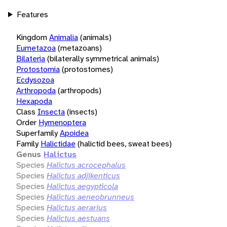
Features
Kingdom
Animalia
(animals)
Eumetazoa
(metazoans)
Bilateria
(bilaterally symmetrical animals)
Protostomia
(protostomes)
Ecdysozoa
Arthropoda
(arthropods)
Hexapoda
Class
Insecta
(insects)
Order
Hymenoptera
Superfamily
Apoidea
Family
Halictidae
(halictid bees, sweat bees)
Genus
Halictus
Species
Halictus acrocephalus
Species
Halictus adjikenticus
Species
Halictus aegypticola
Species
Halictus aeneobrunneus
Species
Halictus aerarius
Species
Halictus aestuans