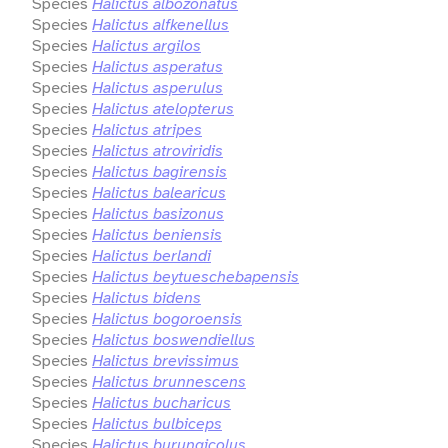
Species
Halictus albozonatus
Species
Halictus alfkenellus
Species
Halictus argilos
Species
Halictus asperatus
Species
Halictus asperulus
Species
Halictus atelopterus
Species
Halictus atripes
Species
Halictus atroviridis
Species
Halictus bagirensis
Species
Halictus balearicus
Species
Halictus basizonus
Species
Halictus beniensis
Species
Halictus berlandi
Species
Halictus beytueschebapensis
Species
Halictus bidens
Species
Halictus bogoroensis
Species
Halictus boswendiellus
Species
Halictus brevissimus
Species
Halictus brunnescens
Species
Halictus bucharicus
Species
Halictus bulbiceps
Species
Halictus burungicolus