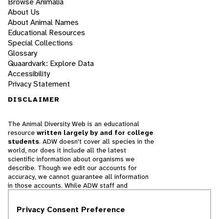
Browse Animalia
About Us
About Animal Names
Educational Resources
Special Collections
Glossary
Quaardvark: Explore Data
Accessibility
Privacy Statement
DISCLAIMER
The Animal Diversity Web is an educational
resource
written largely by and for college
students
. ADW doesn't cover all species in the
world, nor does it include all the latest
scientific information about organisms we
describe. Though we edit our accounts for
accuracy, we cannot guarantee all information
in those accounts. While ADW staff and
contributors provide references to books and
websites that we believe are reputable, we
Privacy Consent Preference
cannot necessarily endorse the contents of