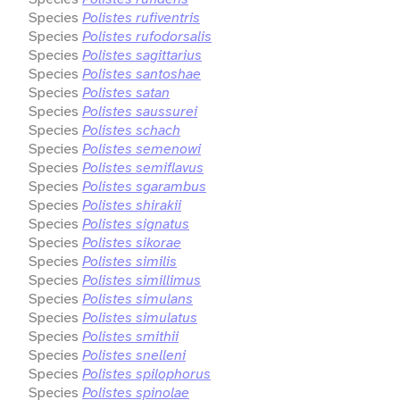
Species
Polistes rufiventris
Species
Polistes rufodorsalis
Species
Polistes sagittarius
Species
Polistes santoshae
Species
Polistes satan
Species
Polistes saussurei
Species
Polistes schach
Species
Polistes semenowi
Species
Polistes semiflavus
Species
Polistes sgarambus
Species
Polistes shirakii
Species
Polistes signatus
Species
Polistes sikorae
Species
Polistes similis
Species
Polistes simillimus
Species
Polistes simulans
Species
Polistes simulatus
Species
Polistes smithii
Species
Polistes snelleni
Species
Polistes spilophorus
Species
Polistes spinolae