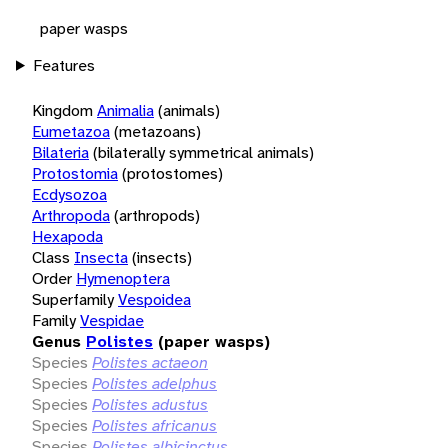
paper wasps
Features
Kingdom
Animalia
(animals)
Eumetazoa
(metazoans)
Bilateria
(bilaterally symmetrical animals)
Protostomia
(protostomes)
Ecdysozoa
Arthropoda
(arthropods)
Hexapoda
Class
Insecta
(insects)
Order
Hymenoptera
Superfamily
Vespoidea
Family
Vespidae
Genus
Polistes
(paper wasps)
Species
Polistes actaeon
Species
Polistes adelphus
Species
Polistes adustus
Species
Polistes africanus
Species
Polistes albicinctus