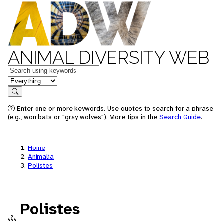
ANIMAL DIVERSITY WEB
Keywords
in feature
Search
Enter one or more keywords. Use quotes to search for a phrase
(e.g., wombats or "gray wolves"). More tips in the
Search Guide
.
Home
Animalia
Polistes
Polistes