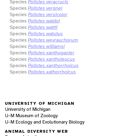
Species
Polistes veracrucis
Species
Polistes vergnei
Species
Polistes versicolor
Species
Polistes waldoi
Species
Polistes wattii
Species
Polistes watutus
Species
Polistes weyrauchorum
Species
Polistes williamsi
Species
Polistes xanthogaster
Species
Polistes xantholeucus
Species
Polistes xanthorrhoicus
Species
Polistes xathorrhoicus
UNIVERSITY OF MICHIGAN
University of Michigan
U-M Museum of Zoology
U-M Ecology and Evolutionary Biology
ANIMAL DIVERSITY WEB