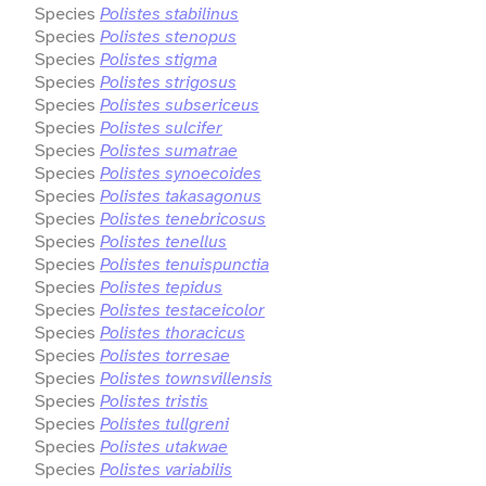
Species
Polistes stabilinus
Species
Polistes stenopus
Species
Polistes stigma
Species
Polistes strigosus
Species
Polistes subsericeus
Species
Polistes sulcifer
Species
Polistes sumatrae
Species
Polistes synoecoides
Species
Polistes takasagonus
Species
Polistes tenebricosus
Species
Polistes tenellus
Species
Polistes tenuispunctia
Species
Polistes tepidus
Species
Polistes testaceicolor
Species
Polistes thoracicus
Species
Polistes torresae
Species
Polistes townsvillensis
Species
Polistes tristis
Species
Polistes tullgreni
Species
Polistes utakwae
Species
Polistes variabilis