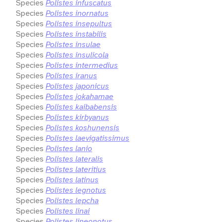
Species
Polistes infuscatus
Species
Polistes inornatus
Species
Polistes insepultus
Species
Polistes instabilis
Species
Polistes insulae
Species
Polistes insulicola
Species
Polistes intermedius
Species
Polistes iranus
Species
Polistes japonicus
Species
Polistes jokahamae
Species
Polistes kaibabensis
Species
Polistes kirbyanus
Species
Polistes koshunensis
Species
Polistes laevigatissimus
Species
Polistes lanio
Species
Polistes lateralis
Species
Polistes lateritius
Species
Polistes latinus
Species
Polistes legnotus
Species
Polistes lepcha
Species
Polistes linai
Species
Polistes lineonotus