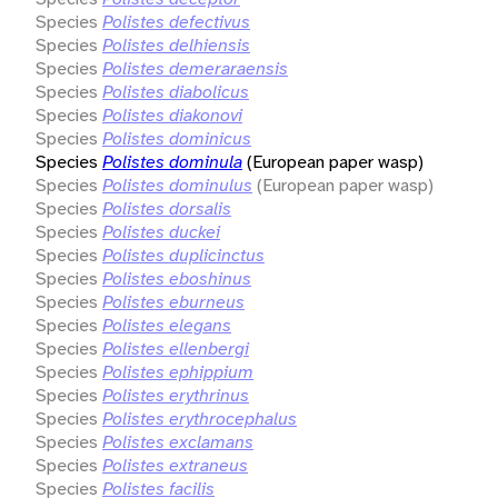
Species
Polistes defectivus
Species
Polistes delhiensis
Species
Polistes demeraraensis
Species
Polistes diabolicus
Species
Polistes diakonovi
Species
Polistes dominicus
Species
Polistes dominula
(European paper wasp)
Species
Polistes dominulus
(European paper wasp)
Species
Polistes dorsalis
Species
Polistes duckei
Species
Polistes duplicinctus
Species
Polistes eboshinus
Species
Polistes eburneus
Species
Polistes elegans
Species
Polistes ellenbergi
Species
Polistes ephippium
Species
Polistes erythrinus
Species
Polistes erythrocephalus
Species
Polistes exclamans
Species
Polistes extraneus
Species
Polistes facilis