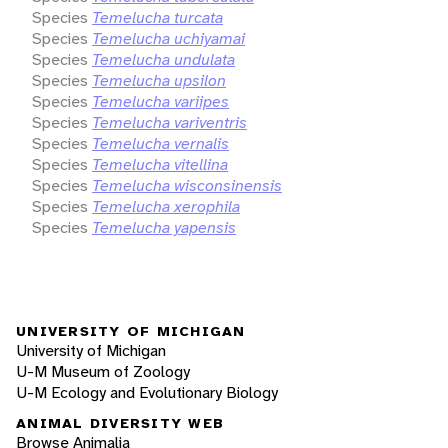
Species
Temelucha turcata
Species
Temelucha uchiyamai
Species
Temelucha undulata
Species
Temelucha upsilon
Species
Temelucha variipes
Species
Temelucha variventris
Species
Temelucha vernalis
Species
Temelucha vitellina
Species
Temelucha wisconsinensis
Species
Temelucha xerophila
Species
Temelucha yapensis
UNIVERSITY OF MICHIGAN
University of Michigan
U-M Museum of Zoology
U-M Ecology and Evolutionary Biology
ANIMAL DIVERSITY WEB
Browse Animalia