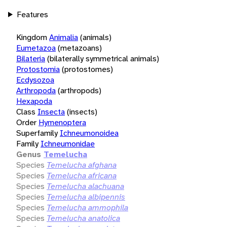
Features
Kingdom
Animalia
(animals)
Eumetazoa
(metazoans)
Bilateria
(bilaterally symmetrical animals)
Protostomia
(protostomes)
Ecdysozoa
Arthropoda
(arthropods)
Hexapoda
Class
Insecta
(insects)
Order
Hymenoptera
Superfamily
Ichneumonoidea
Family
Ichneumonidae
Genus
Temelucha
Species
Temelucha afghana
Species
Temelucha africana
Species
Temelucha alachuana
Species
Temelucha albipennis
Species
Temelucha ammophila
Species
Temelucha anatolica