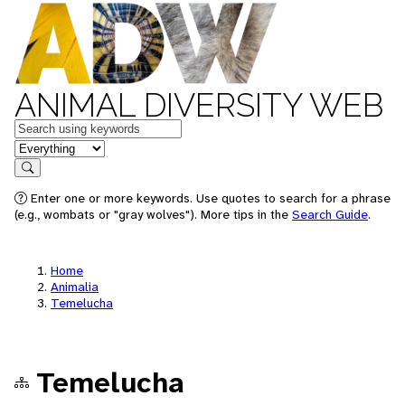
ANIMAL DIVERSITY WEB
Keywords
in feature
Search
Enter one or more keywords. Use quotes to search for a phrase
(e.g., wombats or "gray wolves"). More tips in the
Search Guide
.
Home
Animalia
Temelucha
Temelucha