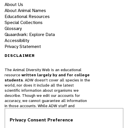
About Us
About Animal Names
Educational Resources
Special Collections
Glossary
Quaardvark: Explore Data
Accessibility
Privacy Statement
DISCLAIMER
The Animal Diversity Web is an educational
resource
written largely by and for college
students
. ADW doesn't cover all species in the
world, nor does it include all the latest
scientific information about organisms we
describe. Though we edit our accounts for
accuracy, we cannot guarantee all information
in those accounts. While ADW staff and
contributors provide references to books and
websites that we believe are reputable, we
Privacy Consent Preference
cannot necessarily endorse the contents of
references beyond our control.