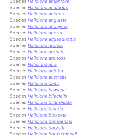
Species
Haliclona amphioxa
Species
Haliclona anatarius
Species
Haliclona anceps
Species
Haliclona angulata
Species
Haliclona anonyma
Species
Haliclona aperta
Species
Haliclona aquaeductus
Species
Haliclona arctica
Species
Haliclona arenata
Species
Haliclona arenosa
Species
Haliclona atra
Species
Haliclona auletta
Species
Haliclona australis
Species
Haliclona baeri
Species
Haliclona bawiana
Species
Haliclona bifacialis
Species
Haliclona bilamellata
Species
Haliclona binaria
Species
Haliclona bioxeata
Species
Haliclona bombensis
Species
Haliclona borzatii
Species
Haliclona boutschinskii