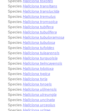
Species
Haliclona toxotes
Species
Haliclona transitans
Species
Haliclona translucida
Species
Haliclona tremulus
Species
Haliclona tromsoica
Species
Haliclona tubifera
Species
Haliclona tubulifera
Species
Haliclona tubuloramosa
Species
Haliclona tubulosa
Species
Haliclona tufoides
Species
Haliclona tulearensis
Species
Haliclona turquoisia
Species
Haliclona twincayensis
Species
Haliclona tylotoxa
Species
Haliclona typica
Species
Haliclona tyria
Species
Haliclona tyroeis
Species
Haliclona uljinensis
Species
Haliclona ulreungia
Species
Haliclona uncinata
Species
Haliclona urceolus
Species
Haliclona urizae