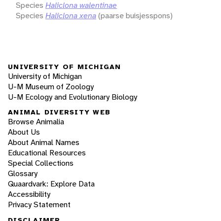
Species
Haliclona walentinae
Species
Haliclona xena
(paarse buisjesspons)
UNIVERSITY OF MICHIGAN
University of Michigan
U-M Museum of Zoology
U-M Ecology and Evolutionary Biology
ANIMAL DIVERSITY WEB
Browse Animalia
About Us
About Animal Names
Educational Resources
Special Collections
Glossary
Quaardvark: Explore Data
Accessibility
Privacy Statement
DISCLAIMER