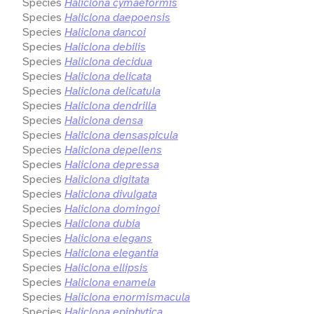
Species
Haliclona cymaeformis
Species
Haliclona daepoensis
Species
Haliclona dancoi
Species
Haliclona debilis
Species
Haliclona decidua
Species
Haliclona delicata
Species
Haliclona delicatula
Species
Haliclona dendrilla
Species
Haliclona densa
Species
Haliclona densaspicula
Species
Haliclona depellens
Species
Haliclona depressa
Species
Haliclona digitata
Species
Haliclona divulgata
Species
Haliclona domingoi
Species
Haliclona dubia
Species
Haliclona elegans
Species
Haliclona elegantia
Species
Haliclona ellipsis
Species
Haliclona enamela
Species
Haliclona enormismacula
Species
Haliclona epiphytica