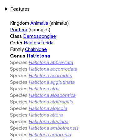
Features
Kingdom
Animalia
(animals)
Porifera
(sponges)
Class
Demospongiae
Order
Haplosclerida
Family
Chalinidae
Genus
Haliclona
Species
Haliclona abbreviata
Species
Haliclona accomodata
Species
Haliclona acoroides
Species
Haliclona agglutinata
Species
Haliclona alba
Species
Haliclona albapontica
Species
Haliclona albifragilis
Species
Haliclona algicola
Species
Haliclona altera
Species
Haliclona alusiana
Species
Haliclona amboinensis
Species
Haliclona ambrosia