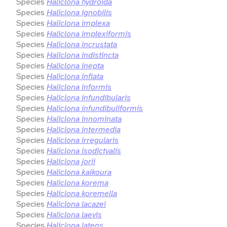
Species
Haliclona hydroida
Species
Haliclona ignobilis
Species
Haliclona implexa
Species
Haliclona implexiformis
Species
Haliclona incrustata
Species
Haliclona indistincta
Species
Haliclona inepta
Species
Haliclona inflata
Species
Haliclona informis
Species
Haliclona infundibularis
Species
Haliclona infundibuliformis
Species
Haliclona innominata
Species
Haliclona intermedia
Species
Haliclona irregularis
Species
Haliclona isodictyalis
Species
Haliclona jorii
Species
Haliclona kaikoura
Species
Haliclona korema
Species
Haliclona koremella
Species
Haliclona lacazei
Species
Haliclona laevis
Species
Haliclona latens