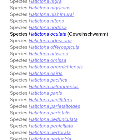
Species
Haliclona nigra
Species
Haliclona nigricans
Species
Haliclona nishimurai
Species
Haliclona nitens
Species
Haliclona nodosa
Species
Haliclona oculata
(Geweihschwamm)
Species
Haliclona odessana
Species
Haliclona offerospicula
Species
Haliclona olivacea
Species
Haliclona omissa
Species
Haliclona onomichiensis
Species
Haliclona osiris
Species
Haliclona pacifica
Species
Haliclona palmonensis
Species
Haliclona panis
Species
Haliclona papillifera
Species
Haliclona parietalioides
Species
Haliclona parietalis
Species
Haliclona pedunculata
Species
Haliclona penicillata
Species
Haliclona perforata
Species
Haliclona perlucida