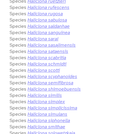
Species
Haliclona ruetzleri
Species
Haliclona rufescens
Species
Haliclona rugosa
Species
Haliclona sabulosa
Species
Haliclona saldanhae
Species
Haliclona sanguinea
Species
Haliclona sarai
Species
Haliclona sasajimensis
Species
Haliclona sataensis
Species
Haliclona scabritia
Species
Haliclona schmidti
Species
Haliclona scotti
Species
Haliclona scyphanoides
Species
Haliclona semifibrosa
Species
Haliclona shimoebuensis
Species
Haliclona similis
Species
Haliclona simplex
Species
Haliclona simplicissima
Species
Haliclona simulans
Species
Haliclona siphonella
Species
Haliclona smithae
Species
Haliclona solowetzkaja