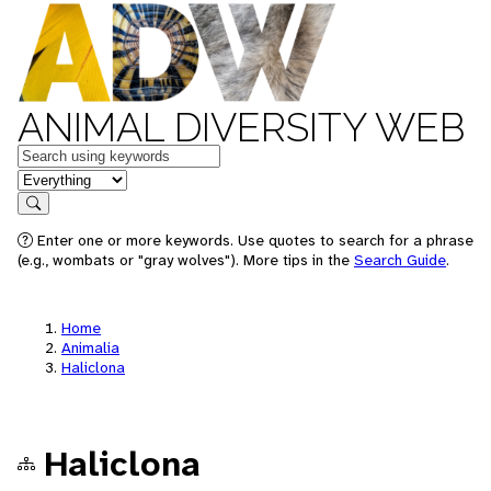
ANIMAL DIVERSITY WEB
Keywords
in feature
Search
Enter one or more keywords. Use quotes to search for a phrase
(e.g., wombats or "gray wolves"). More tips in the
Search Guide
.
Home
Animalia
Haliclona
Haliclona