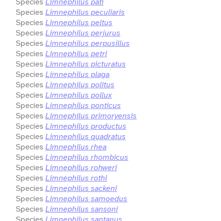
Species
Limnephilus pati
Species
Limnephilus peculiaris
Species
Limnephilus peltus
Species
Limnephilus perjurus
Species
Limnephilus perpusillus
Species
Limnephilus petri
Species
Limnephilus picturatus
Species
Limnephilus plaga
Species
Limnephilus politus
Species
Limnephilus pollux
Species
Limnephilus ponticus
Species
Limnephilus primoryensis
Species
Limnephilus productus
Species
Limnephilus quadratus
Species
Limnephilus rhea
Species
Limnephilus rhombicus
Species
Limnephilus rohweri
Species
Limnephilus rothi
Species
Limnephilus sackeni
Species
Limnephilus samoedus
Species
Limnephilus sansoni
Species
Limnephilus santanus