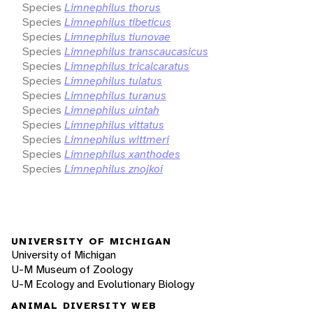
Species
Limnephilus thorus
Species
Limnephilus tibeticus
Species
Limnephilus tiunovae
Species
Limnephilus transcaucasicus
Species
Limnephilus tricalcaratus
Species
Limnephilus tulatus
Species
Limnephilus turanus
Species
Limnephilus uintah
Species
Limnephilus vittatus
Species
Limnephilus wittmeri
Species
Limnephilus xanthodes
Species
Limnephilus znojkoi
UNIVERSITY OF MICHIGAN
University of Michigan
U-M Museum of Zoology
U-M Ecology and Evolutionary Biology
ANIMAL DIVERSITY WEB