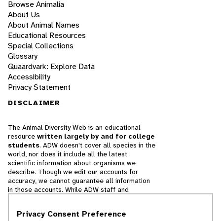
Browse Animalia
About Us
About Animal Names
Educational Resources
Special Collections
Glossary
Quaardvark: Explore Data
Accessibility
Privacy Statement
DISCLAIMER
The Animal Diversity Web is an educational
resource
written largely by and for college
students
. ADW doesn't cover all species in the
world, nor does it include all the latest
scientific information about organisms we
describe. Though we edit our accounts for
accuracy, we cannot guarantee all information
in those accounts. While ADW staff and
contributors provide references to books and
websites that we believe are reputable, we
Privacy Consent Preference
cannot necessarily endorse the contents of