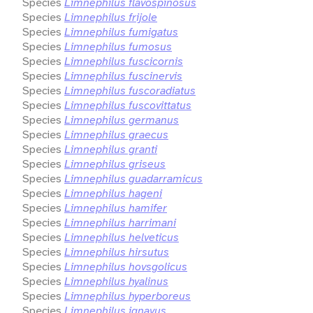
Species
Limnephilus flavospinosus
Species
Limnephilus frijole
Species
Limnephilus fumigatus
Species
Limnephilus fumosus
Species
Limnephilus fuscicornis
Species
Limnephilus fuscinervis
Species
Limnephilus fuscoradiatus
Species
Limnephilus fuscovittatus
Species
Limnephilus germanus
Species
Limnephilus graecus
Species
Limnephilus granti
Species
Limnephilus griseus
Species
Limnephilus guadarramicus
Species
Limnephilus hageni
Species
Limnephilus hamifer
Species
Limnephilus harrimani
Species
Limnephilus helveticus
Species
Limnephilus hirsutus
Species
Limnephilus hovsgolicus
Species
Limnephilus hyalinus
Species
Limnephilus hyperboreus
Species
Limnephilus ignavus