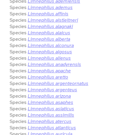
Species
Limnephilus ademiensis
Species
Limnephilus ademus
Species
Limnephilus affinis
Species
Limnephilus aistleitneri
Species
Limnephilus alagnaki
Species
Limnephilus alaicus
Species
Limnephilus alberta
Species
Limnephilus alconura
Species
Limnephilus algosus
Species
Limnephilus alienus
Species
Limnephilus anadyrensis
Species
Limnephilus apache
Species
Limnephilus aretto
Species
Limnephilus argenteornatus
Species
Limnephilus argenteus
Species
Limnephilus arizona
Species
Limnephilus asaphes
Species
Limnephilus asiaticus
Species
Limnephilus assimilis
Species
Limnephilus atercus
Species
Limnephilus atlanticus
Species
Limnephilus auricula