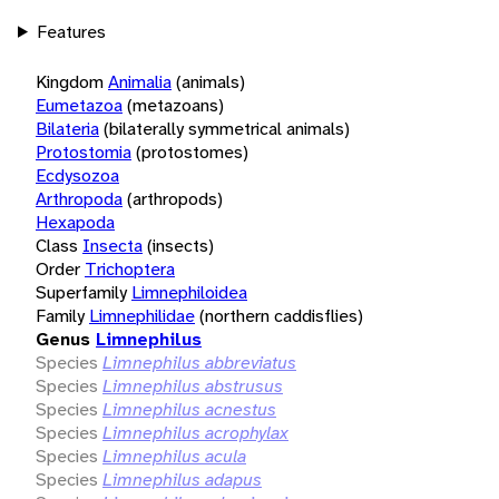
Features
Kingdom
Animalia
(animals)
Eumetazoa
(metazoans)
Bilateria
(bilaterally symmetrical animals)
Protostomia
(protostomes)
Ecdysozoa
Arthropoda
(arthropods)
Hexapoda
Class
Insecta
(insects)
Order
Trichoptera
Superfamily
Limnephiloidea
Family
Limnephilidae
(northern caddisflies)
Genus
Limnephilus
Species
Limnephilus abbreviatus
Species
Limnephilus abstrusus
Species
Limnephilus acnestus
Species
Limnephilus acrophylax
Species
Limnephilus acula
Species
Limnephilus adapus