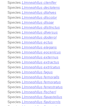
Species
Limnephilus ctenifer
Species
Limnephilus decipiens
Species
Limnephilus diphyes
Species
Limnephilus discolor
Species
Limnephilus dispar
Species
Limnephilus distinctus
Species
Limnephilus diversus
Species
Limnephilus doderoi
Species
Limnephilus ectus
Species
Limnephilus elegans
Species
Limnephilus eocenicus
Species
Limnephilus externus
Species
Limnephilus extractus
Species
Limnephilus extricatus
Species
Limnephilus fagus
Species
Limnephilus femoralis
Species
Limnephilus femoratus
Species
Limnephilus fenestratus
Species
Limnephilus fischeri
Species
Limnephilus flavastellus
Species
Limnephilus flavicornis