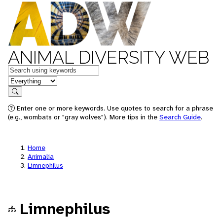
ANIMAL DIVERSITY WEB
Keywords
in feature
Search
Enter one or more keywords. Use quotes to search for a phrase
(e.g., wombats or "gray wolves"). More tips in the
Search Guide
.
Home
Animalia
Limnephilus
Limnephilus