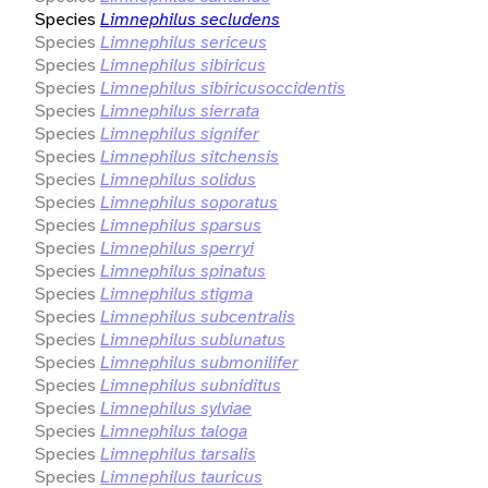
Species
Limnephilus secludens
Species
Limnephilus sericeus
Species
Limnephilus sibiricus
Species
Limnephilus sibiricusoccidentis
Species
Limnephilus sierrata
Species
Limnephilus signifer
Species
Limnephilus sitchensis
Species
Limnephilus solidus
Species
Limnephilus soporatus
Species
Limnephilus sparsus
Species
Limnephilus sperryi
Species
Limnephilus spinatus
Species
Limnephilus stigma
Species
Limnephilus subcentralis
Species
Limnephilus sublunatus
Species
Limnephilus submonilifer
Species
Limnephilus subniditus
Species
Limnephilus sylviae
Species
Limnephilus taloga
Species
Limnephilus tarsalis
Species
Limnephilus tauricus