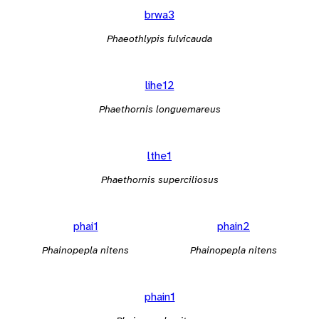
brwa3
Phaeothlypis fulvicauda
lihe12
Phaethornis longuemareus
lthe1
Phaethornis superciliosus
phai1
phain2
Phainopepla nitens
Phainopepla nitens
phain1