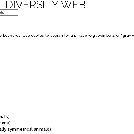
 DIVERSITY WEB
 keywords. Use quotes to search for a phrase (e.g., wombats or "gray w
mals)
oans)
rally symmetrical animals)