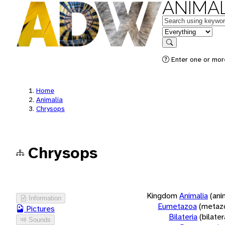
ANIMAL
Keywords
in feature
Search
Enter one or more
Home
Animalia
Chrysops
Chrysops
Kingdom
Animalia
(ani
Information
Eumetazoa
(metaz
Pictures
Bilateria
(bilate
Sounds