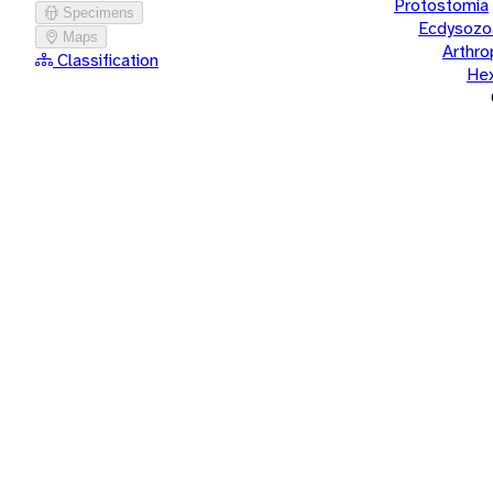
Protostomia
Specimens
Ecdysozo
Maps
Arthr
Classification
He