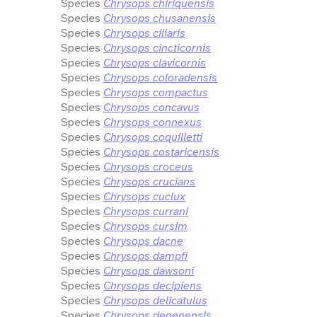
Species
Chrysops chiriquensis
Species
Chrysops chusanensis
Species
Chrysops ciliaris
Species
Chrysops cincticornis
Species
Chrysops clavicornis
Species
Chrysops coloradensis
Species
Chrysops compactus
Species
Chrysops concavus
Species
Chrysops connexus
Species
Chrysops coquilletti
Species
Chrysops costaricensis
Species
Chrysops croceus
Species
Chrysops crucians
Species
Chrysops cuclux
Species
Chrysops currani
Species
Chrysops cursim
Species
Chrysops dacne
Species
Chrysops dampfi
Species
Chrysops dawsoni
Species
Chrysops decipiens
Species
Chrysops delicatulus
Species
Chrysops deqenensis