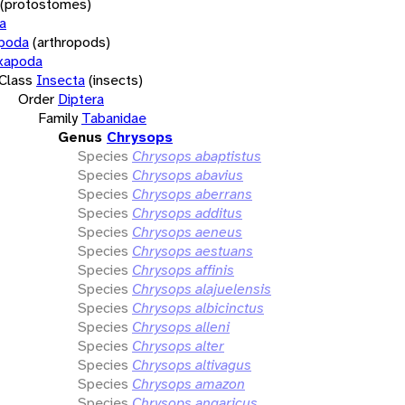
(protostomes)
a
opoda
(arthropods)
xapoda
Class
Insecta
(insects)
Order
Diptera
Family
Tabanidae
Genus
Chrysops
Species
Chrysops abaptistus
Species
Chrysops abavius
Species
Chrysops aberrans
Species
Chrysops additus
Species
Chrysops aeneus
Species
Chrysops aestuans
Species
Chrysops affinis
Species
Chrysops alajuelensis
Species
Chrysops albicinctus
Species
Chrysops alleni
Species
Chrysops alter
Species
Chrysops altivagus
Species
Chrysops amazon
Species
Chrysops angaricus