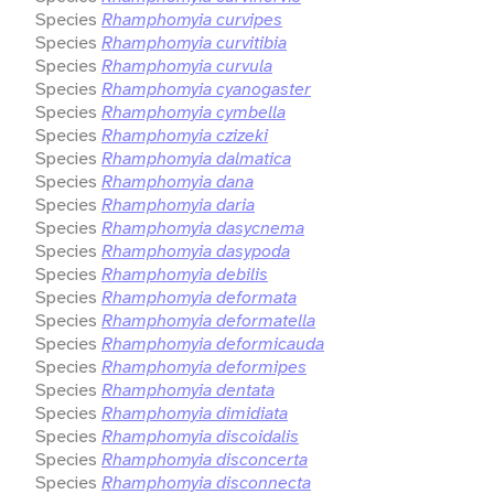
Species
Rhamphomyia curvipes
Species
Rhamphomyia curvitibia
Species
Rhamphomyia curvula
Species
Rhamphomyia cyanogaster
Species
Rhamphomyia cymbella
Species
Rhamphomyia czizeki
Species
Rhamphomyia dalmatica
Species
Rhamphomyia dana
Species
Rhamphomyia daria
Species
Rhamphomyia dasycnema
Species
Rhamphomyia dasypoda
Species
Rhamphomyia debilis
Species
Rhamphomyia deformata
Species
Rhamphomyia deformatella
Species
Rhamphomyia deformicauda
Species
Rhamphomyia deformipes
Species
Rhamphomyia dentata
Species
Rhamphomyia dimidiata
Species
Rhamphomyia discoidalis
Species
Rhamphomyia disconcerta
Species
Rhamphomyia disconnecta