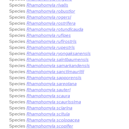
Species
Rhamphomyia rivalis
Species
Rhamphomyia robustior
Species
Rhamphomyia rogersi
Species
Rhamphomyia rostrifera
Species
Rhamphomyia rotundicauda
Species
Rhamphomyia rufipes
Species
Rhamphomyia rufirostris
Species
Rhamphomyia rupestris
Species
Rhamphomyia ryongaksanensis
Species
Rhamphomyia saintbaumensis
Species
Rhamphomyia samarkandensis
Species
Rhamphomyia sanctimauritii
Species
Rhamphomyia sapporensis
Species
Rhamphomyia sareptana
Species
Rhamphomyia sauteri
Species
Rhamphomyia scaura
Species
Rhamphomyia scaurissima
Species
Rhamphomyia sciarina
Species
Rhamphomyia scitula
Species
Rhamphomyia scolopacea
Species
Rhamphomyia scopifer