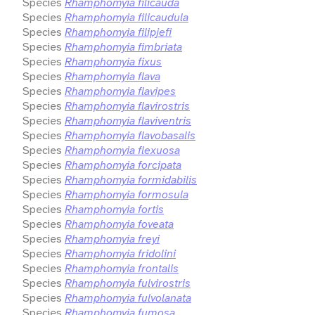
Species
Rhamphomyia filicauda
Species
Rhamphomyia filicaudula
Species
Rhamphomyia filipjefi
Species
Rhamphomyia fimbriata
Species
Rhamphomyia fixus
Species
Rhamphomyia flava
Species
Rhamphomyia flavipes
Species
Rhamphomyia flavirostris
Species
Rhamphomyia flaviventris
Species
Rhamphomyia flavobasalis
Species
Rhamphomyia flexuosa
Species
Rhamphomyia forcipata
Species
Rhamphomyia formidabilis
Species
Rhamphomyia formosula
Species
Rhamphomyia fortis
Species
Rhamphomyia foveata
Species
Rhamphomyia freyi
Species
Rhamphomyia fridolini
Species
Rhamphomyia frontalis
Species
Rhamphomyia fulvirostris
Species
Rhamphomyia fulvolanata
Species
Rhamphomyia fumosa