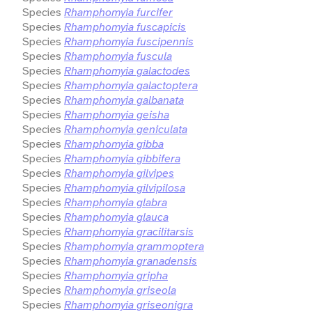
Species
Rhamphomyia furcifer
Species
Rhamphomyia fuscapicis
Species
Rhamphomyia fuscipennis
Species
Rhamphomyia fuscula
Species
Rhamphomyia galactodes
Species
Rhamphomyia galactoptera
Species
Rhamphomyia galbanata
Species
Rhamphomyia geisha
Species
Rhamphomyia geniculata
Species
Rhamphomyia gibba
Species
Rhamphomyia gibbifera
Species
Rhamphomyia gilvipes
Species
Rhamphomyia gilvipilosa
Species
Rhamphomyia glabra
Species
Rhamphomyia glauca
Species
Rhamphomyia gracilitarsis
Species
Rhamphomyia grammoptera
Species
Rhamphomyia granadensis
Species
Rhamphomyia gripha
Species
Rhamphomyia griseola
Species
Rhamphomyia griseonigra