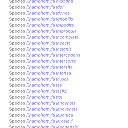
Species
Rhamphomyia hybotina
Species
Rhamphomyia idei
Species
Rhamphomyia idonea
Species
Rhamphomyia ignobilis
Species
Rhamphomyia impedita
Species
Rhamphomyia improbula
Species
Rhamphomyia incompleta
Species
Rhamphomyia insecta
Species
Rhamphomyia insignis
Species
Rhamphomyia intercedens
Species
Rhamphomyia interserta
Species
Rhamphomyia intersita
Species
Rhamphomyia intonsa
Species
Rhamphomyia inyoca
Species
Rhamphomyia ise
Species
Rhamphomyia issikii
Species
Rhamphomyia itoi
Species
Rhamphomyia janoensis
Species
Rhamphomyia janovensis
Species
Rhamphomyia japonica
Species
Rhamphomyia jaroslavi
Species
Rhamphomyia jesonensis