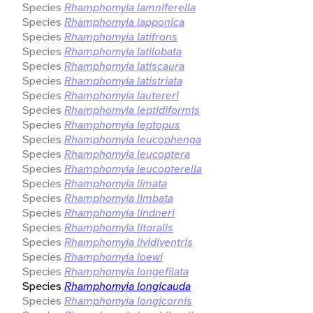
Species
Rhamphomyia lamniferella
Species
Rhamphomyia lapponica
Species
Rhamphomyia latifrons
Species
Rhamphomyia latilobata
Species
Rhamphomyia latiscaura
Species
Rhamphomyia latistriata
Species
Rhamphomyia lautereri
Species
Rhamphomyia leptidiformis
Species
Rhamphomyia leptopus
Species
Rhamphomyia leucophenga
Species
Rhamphomyia leucoptera
Species
Rhamphomyia leucopterella
Species
Rhamphomyia limata
Species
Rhamphomyia limbata
Species
Rhamphomyia lindneri
Species
Rhamphomyia litoralis
Species
Rhamphomyia lividiventris
Species
Rhamphomyia loewi
Species
Rhamphomyia longefilata
Species
Rhamphomyia longicauda
Species
Rhamphomyia longicornis