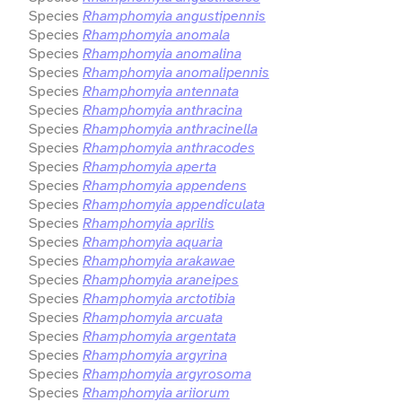
Species
Rhamphomyia angustipennis
Species
Rhamphomyia anomala
Species
Rhamphomyia anomalina
Species
Rhamphomyia anomalipennis
Species
Rhamphomyia antennata
Species
Rhamphomyia anthracina
Species
Rhamphomyia anthracinella
Species
Rhamphomyia anthracodes
Species
Rhamphomyia aperta
Species
Rhamphomyia appendens
Species
Rhamphomyia appendiculata
Species
Rhamphomyia aprilis
Species
Rhamphomyia aquaria
Species
Rhamphomyia arakawae
Species
Rhamphomyia araneipes
Species
Rhamphomyia arctotibia
Species
Rhamphomyia arcuata
Species
Rhamphomyia argentata
Species
Rhamphomyia argyrina
Species
Rhamphomyia argyrosoma
Species
Rhamphomyia ariiorum