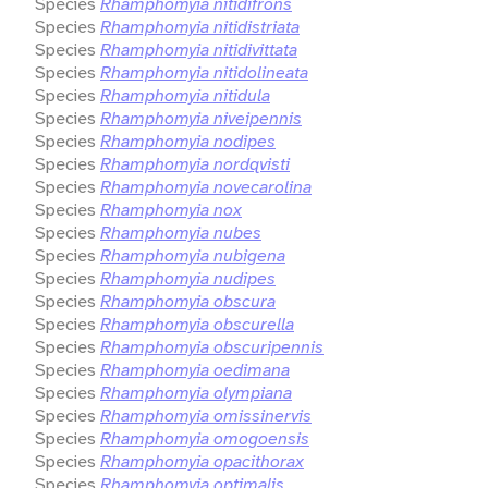
Species
Rhamphomyia nitidifrons
Species
Rhamphomyia nitidistriata
Species
Rhamphomyia nitidivittata
Species
Rhamphomyia nitidolineata
Species
Rhamphomyia nitidula
Species
Rhamphomyia niveipennis
Species
Rhamphomyia nodipes
Species
Rhamphomyia nordqvisti
Species
Rhamphomyia novecarolina
Species
Rhamphomyia nox
Species
Rhamphomyia nubes
Species
Rhamphomyia nubigena
Species
Rhamphomyia nudipes
Species
Rhamphomyia obscura
Species
Rhamphomyia obscurella
Species
Rhamphomyia obscuripennis
Species
Rhamphomyia oedimana
Species
Rhamphomyia olympiana
Species
Rhamphomyia omissinervis
Species
Rhamphomyia omogoensis
Species
Rhamphomyia opacithorax
Species
Rhamphomyia optimalis