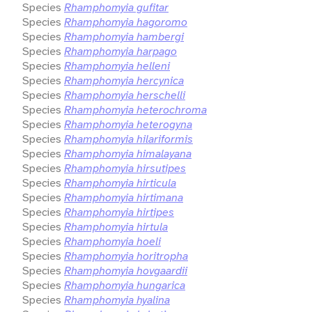
Species
Rhamphomyia gufitar
Species
Rhamphomyia hagoromo
Species
Rhamphomyia hambergi
Species
Rhamphomyia harpago
Species
Rhamphomyia helleni
Species
Rhamphomyia hercynica
Species
Rhamphomyia herschelli
Species
Rhamphomyia heterochroma
Species
Rhamphomyia heterogyna
Species
Rhamphomyia hilariformis
Species
Rhamphomyia himalayana
Species
Rhamphomyia hirsutipes
Species
Rhamphomyia hirticula
Species
Rhamphomyia hirtimana
Species
Rhamphomyia hirtipes
Species
Rhamphomyia hirtula
Species
Rhamphomyia hoeli
Species
Rhamphomyia horitropha
Species
Rhamphomyia hovgaardii
Species
Rhamphomyia hungarica
Species
Rhamphomyia hyalina