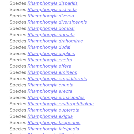
Species
Rhamphomyia disparilis
Species
Rhamphomyia distincta
Species
Rhamphomyia diversa
Species
Rhamphomyia diversipennis
Species
Rhamphomyia dombai
Species
Rhamphomyia dorsata
Species
Rhamphomyia drahomirae
Species
Rhamphomyia dudai
Species
Rhamphomyia duplicis
Species
Rhamphomyia ecetra
Species
Rhamphomyia effera
Species
Rhamphomyia eminens
Species
Rhamphomyia empidiformis
Species
Rhamphomyia enupta
Species
Rhamphomyia erecta
Species
Rhamphomyia erinacioides
Species
Rhamphomyia erythrophthalma
Species
Rhamphomyia eupterota
Species
Rhamphomyia exigua
Species
Rhamphomyia facipennis
Species
Rhamphomyia falcipedia