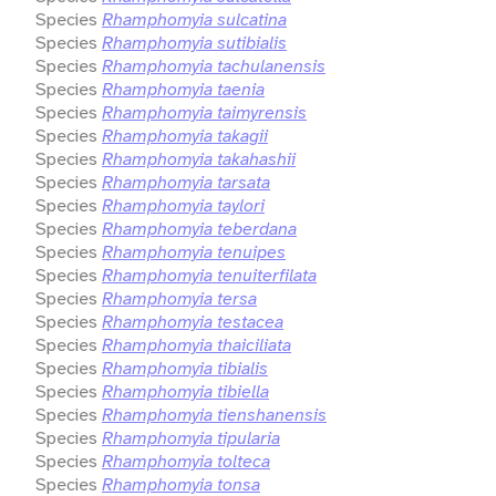
Species
Rhamphomyia sulcatina
Species
Rhamphomyia sutibialis
Species
Rhamphomyia tachulanensis
Species
Rhamphomyia taenia
Species
Rhamphomyia taimyrensis
Species
Rhamphomyia takagii
Species
Rhamphomyia takahashii
Species
Rhamphomyia tarsata
Species
Rhamphomyia taylori
Species
Rhamphomyia teberdana
Species
Rhamphomyia tenuipes
Species
Rhamphomyia tenuiterfilata
Species
Rhamphomyia tersa
Species
Rhamphomyia testacea
Species
Rhamphomyia thaiciliata
Species
Rhamphomyia tibialis
Species
Rhamphomyia tibiella
Species
Rhamphomyia tienshanensis
Species
Rhamphomyia tipularia
Species
Rhamphomyia tolteca
Species
Rhamphomyia tonsa