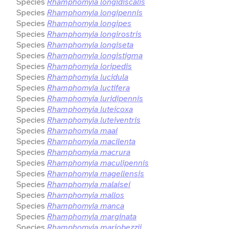
Species
Rhamphomyia longidiscalis
Species
Rhamphomyia longipennis
Species
Rhamphomyia longipes
Species
Rhamphomyia longirostris
Species
Rhamphomyia longiseta
Species
Rhamphomyia longistigma
Species
Rhamphomyia loripedis
Species
Rhamphomyia lucidula
Species
Rhamphomyia luctifera
Species
Rhamphomyia luridipennis
Species
Rhamphomyia luteicoxa
Species
Rhamphomyia luteiventris
Species
Rhamphomyia maai
Species
Rhamphomyia macilenta
Species
Rhamphomyia macrura
Species
Rhamphomyia maculipennis
Species
Rhamphomyia magellensis
Species
Rhamphomyia malaisei
Species
Rhamphomyia mallos
Species
Rhamphomyia manca
Species
Rhamphomyia marginata
Species
Rhamphomyia mariobezzii