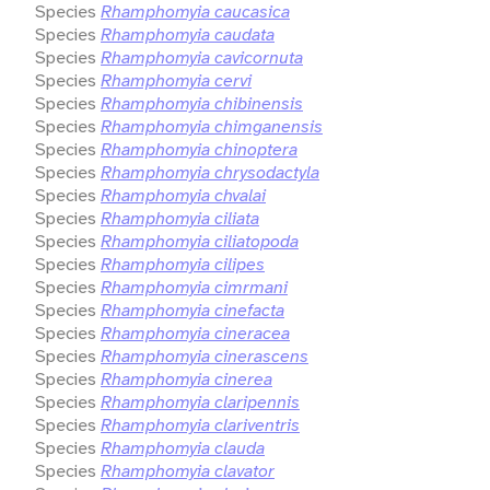
Species
Rhamphomyia caucasica
Species
Rhamphomyia caudata
Species
Rhamphomyia cavicornuta
Species
Rhamphomyia cervi
Species
Rhamphomyia chibinensis
Species
Rhamphomyia chimganensis
Species
Rhamphomyia chinoptera
Species
Rhamphomyia chrysodactyla
Species
Rhamphomyia chvalai
Species
Rhamphomyia ciliata
Species
Rhamphomyia ciliatopoda
Species
Rhamphomyia cilipes
Species
Rhamphomyia cimrmani
Species
Rhamphomyia cinefacta
Species
Rhamphomyia cineracea
Species
Rhamphomyia cinerascens
Species
Rhamphomyia cinerea
Species
Rhamphomyia claripennis
Species
Rhamphomyia clariventris
Species
Rhamphomyia clauda
Species
Rhamphomyia clavator