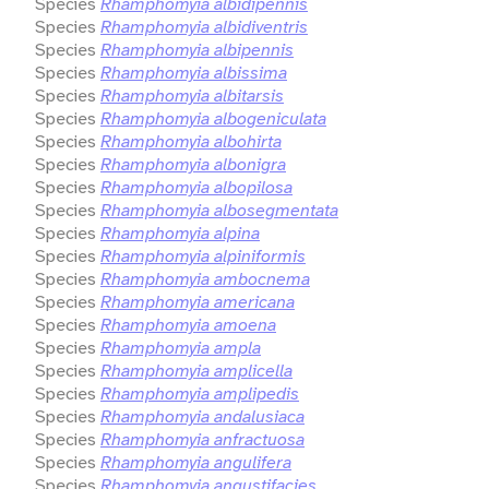
Species
Rhamphomyia albidipennis
Species
Rhamphomyia albidiventris
Species
Rhamphomyia albipennis
Species
Rhamphomyia albissima
Species
Rhamphomyia albitarsis
Species
Rhamphomyia albogeniculata
Species
Rhamphomyia albohirta
Species
Rhamphomyia albonigra
Species
Rhamphomyia albopilosa
Species
Rhamphomyia albosegmentata
Species
Rhamphomyia alpina
Species
Rhamphomyia alpiniformis
Species
Rhamphomyia ambocnema
Species
Rhamphomyia americana
Species
Rhamphomyia amoena
Species
Rhamphomyia ampla
Species
Rhamphomyia amplicella
Species
Rhamphomyia amplipedis
Species
Rhamphomyia andalusiaca
Species
Rhamphomyia anfractuosa
Species
Rhamphomyia angulifera
Species
Rhamphomyia angustifacies