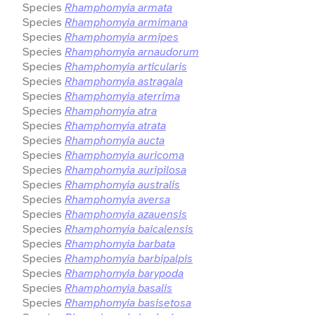
Species
Rhamphomyia armata
Species
Rhamphomyia armimana
Species
Rhamphomyia armipes
Species
Rhamphomyia arnaudorum
Species
Rhamphomyia articularis
Species
Rhamphomyia astragala
Species
Rhamphomyia aterrima
Species
Rhamphomyia atra
Species
Rhamphomyia atrata
Species
Rhamphomyia aucta
Species
Rhamphomyia auricoma
Species
Rhamphomyia auripilosa
Species
Rhamphomyia australis
Species
Rhamphomyia aversa
Species
Rhamphomyia azauensis
Species
Rhamphomyia baicalensis
Species
Rhamphomyia barbata
Species
Rhamphomyia barbipalpis
Species
Rhamphomyia barypoda
Species
Rhamphomyia basalis
Species
Rhamphomyia basisetosa