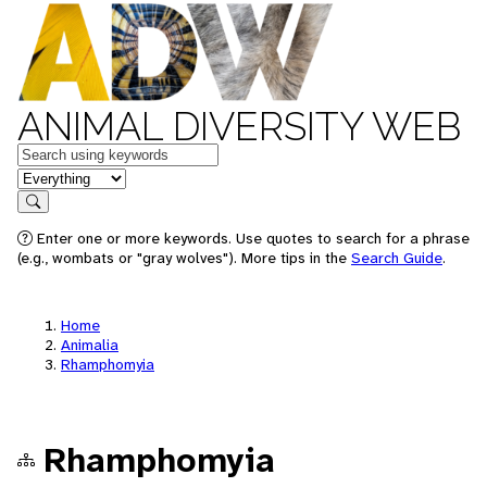
ANIMAL DIVERSITY WEB
Keywords
in feature
Search
Enter one or more keywords. Use quotes to search for a phrase
(e.g., wombats or "gray wolves"). More tips in the
Search Guide
.
Home
Animalia
Rhamphomyia
Rhamphomyia