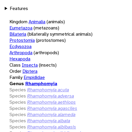
Features
Kingdom
Animalia
(animals)
Eumetazoa
(metazoans)
Bilateria
(bilaterally symmetrical animals)
Protostomia
(protostomes)
Ecdysozoa
Arthropoda
(arthropods)
Hexapoda
Class
Insecta
(insects)
Order
Diptera
Family
Empididae
Genus
Rhamphomyia
Species
Rhamphomyia acuta
Species
Rhamphomyia adversa
Species
Rhamphomyia aethiops
Species
Rhamphomyia agasciles
Species
Rhamphomyia alameda
Species
Rhamphomyia albata
Species
Rhamphomyia albibasis