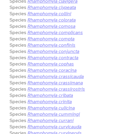
Species
Rhamphomyia clavigera
Species
Rhamphomyia clypeata
Species
Rhamphomyia collini
Species
Rhamphomyia colorata
Species
Rhamphomyia comosa
Species
Rhamphomyia complicans
Species
Rhamphomyia compta
Species
Rhamphomyia confinis
Species
Rhamphomyia conjuncta
Species
Rhamphomyia contracta
Species
Rhamphomyia cophas
Species
Rhamphomyia coracina
Species
Rhamphomyia crassicauda
Species
Rhamphomyia crassimana
Species
Rhamphomyia crassirostris
Species
Rhamphomyia cribata
Species
Rhamphomyia crinita
Species
Rhamphomyia culicina
Species
Rhamphomyia cummingi
Species
Rhamphomyia currani
Species
Rhamphomyia curvicauda
Species
Rhamphomyia curvinervis