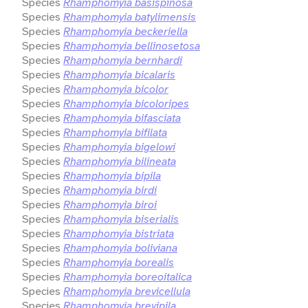
Species
Rhamphomyia basispinosa
Species
Rhamphomyia batylimensis
Species
Rhamphomyia beckeriella
Species
Rhamphomyia bellinosetosa
Species
Rhamphomyia bernhardi
Species
Rhamphomyia bicalaris
Species
Rhamphomyia bicolor
Species
Rhamphomyia bicoloripes
Species
Rhamphomyia bifasciata
Species
Rhamphomyia bifilata
Species
Rhamphomyia bigelowi
Species
Rhamphomyia bilineata
Species
Rhamphomyia bipila
Species
Rhamphomyia birdi
Species
Rhamphomyia biroi
Species
Rhamphomyia biserialis
Species
Rhamphomyia bistriata
Species
Rhamphomyia boliviana
Species
Rhamphomyia borealis
Species
Rhamphomyia boreoitalica
Species
Rhamphomyia brevicellula
Species
Rhamphomyia brevipila