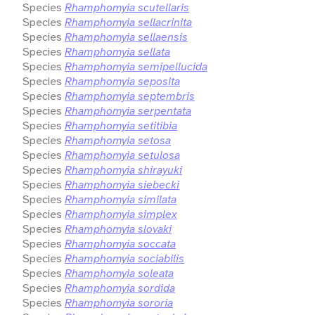
Species
Rhamphomyia scutellaris
Species
Rhamphomyia sellacrinita
Species
Rhamphomyia sellaensis
Species
Rhamphomyia sellata
Species
Rhamphomyia semipellucida
Species
Rhamphomyia seposita
Species
Rhamphomyia septembris
Species
Rhamphomyia serpentata
Species
Rhamphomyia setitibia
Species
Rhamphomyia setosa
Species
Rhamphomyia setulosa
Species
Rhamphomyia shirayuki
Species
Rhamphomyia siebecki
Species
Rhamphomyia similata
Species
Rhamphomyia simplex
Species
Rhamphomyia slovaki
Species
Rhamphomyia soccata
Species
Rhamphomyia sociabilis
Species
Rhamphomyia soleata
Species
Rhamphomyia sordida
Species
Rhamphomyia sororia